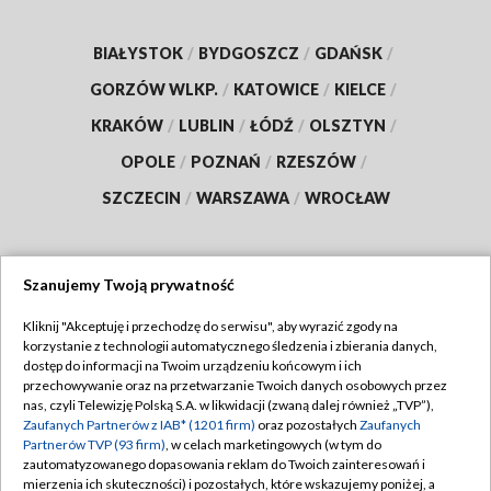
BIAŁYSTOK
/
BYDGOSZCZ
/
GDAŃSK
/
GORZÓW WLKP.
/
KATOWICE
/
KIELCE
/
KRAKÓW
/
LUBLIN
/
ŁÓDŹ
/
OLSZTYN
/
OPOLE
/
POZNAŃ
/
RZESZÓW
/
SZCZECIN
/
WARSZAWA
/
WROCŁAW
Szanujemy Twoją prywatność
Dołącz do nas:
Kliknij "Akceptuję i przechodzę do serwisu", aby wyrazić zgody na
korzystanie z technologii automatycznego śledzenia i zbierania danych,
TVP
dostęp do informacji na Twoim urządzeniu końcowym i ich
Abonament TVP
przechowywanie oraz na przetwarzanie Twoich danych osobowych przez
Regulamin TVP
nas, czyli Telewizję Polską S.A. w likwidacji (zwaną dalej również „TVP”),
Emisja w TVP
Polityka prywatności
Zaufanych Partnerów z IAB* (1201 firm)
oraz pozostałych
Zaufanych
Partnerów TVP (93 firm)
, w celach marketingowych (w tym do
Centrum informacji TVP
Moje zgody
zautomatyzowanego dopasowania reklam do Twoich zainteresowań i
mierzenia ich skuteczności) i pozostałych, które wskazujemy poniżej, a