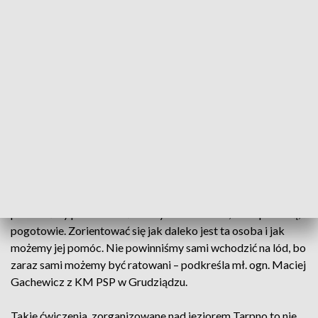
Wygląda niepozornie, a może być śmiertelną pułapką. Każdy
krok w takim miejscu to realne zagrożenie. O tym, jak
niebezpieczne są zamarznięte akweny powinien pamiętać
każdy - zarówno dzieci, jak i dorośli. - Niektórzy próbują
skrócić sobie drogę, jadąc np. rowerem po takim lodzie albo
próbują jeździć na łyżwach nie jesteśmy w stanie określić
grubości tego lodu – mówi st. asp. Bartosz Kurzyński z KM
PSP w Grudziądzu.
W sytuacji zagrożenia warto pamiętać o podstawowych
zasadach bezpieczeństwa. - W pierwszej kolejności
powinniśmy powiadomić służby ratownictwa, straż pożarną,
pogotowie. Zorientować się jak daleko jest ta osoba i jak
możemy jej pomóc. Nie powinniśmy sami wchodzić na lód, bo
zaraz sami możemy być ratowani – podkreśla mł. ogn. Maciej
Gachewicz z KM PSP w Grudziądzu.
Takie ćwiczenia, zorganizowane nad jeziorem Tarpno to nie