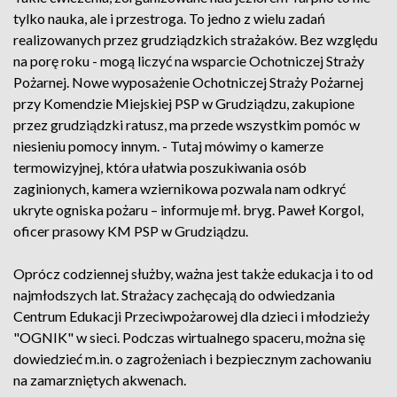
tylko nauka, ale i przestroga. To jedno z wielu zadań
realizowanych przez grudziądzkich strażaków. Bez względu
na porę roku - mogą liczyć na wsparcie Ochotniczej Straży
Pożarnej. Nowe wyposażenie Ochotniczej Straży Pożarnej
przy Komendzie Miejskiej PSP w Grudziądzu, zakupione
przez grudziądzki ratusz, ma przede wszystkim pomóc w
niesieniu pomocy innym. - Tutaj mówimy o kamerze
termowizyjnej, która ułatwia poszukiwania osób
zaginionych, kamera wziernikowa pozwala nam odkryć
ukryte ogniska pożaru – informuje mł. bryg. Paweł Korgol,
oficer prasowy KM PSP w Grudziądzu.
Oprócz codziennej służby, ważna jest także edukacja i to od
najmłodszych lat. Strażacy zachęcają do odwiedzania
Centrum Edukacji Przeciwpożarowej dla dzieci i młodzieży
"OGNIK" w sieci. Podczas wirtualnego spaceru, można się
dowiedzieć m.in. o zagrożeniach i bezpiecznym zachowaniu
na zamarzniętych akwenach.