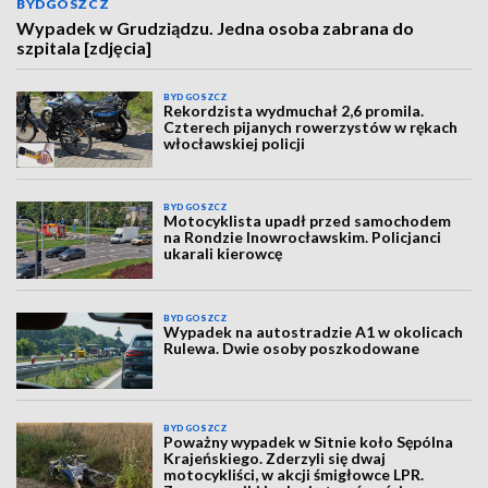
BYDGOSZCZ
Wypadek w Grudziądzu. Jedna osoba zabrana do
szpitala [zdjęcia]
BYDGOSZCZ
Rekordzista wydmuchał 2,6 promila.
Czterech pijanych rowerzystów w rękach
włocławskiej policji
BYDGOSZCZ
Motocyklista upadł przed samochodem
na Rondzie Inowrocławskim. Policjanci
ukarali kierowcę
BYDGOSZCZ
Wypadek na autostradzie A1 w okolicach
Rulewa. Dwie osoby poszkodowane
BYDGOSZCZ
Poważny wypadek w Sitnie koło Sępólna
Krajeńskiego. Zderzyli się dwaj
motocykliści, w akcji śmigłowce LPR.