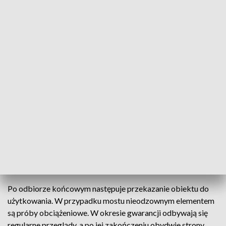
zarządzać wszystkim osobiście, więc dobiera sobie
pomocników. W przypadku dróg jest to właśnie zarząd dróg
miejskich – mówi nam Ryszard Kłosowski, architekt, członek
Izby Architektów i Izby Inżynierów Budownictwa. W latach
1997-1999 dyrektor Miejskiego Zarządu Dróg w Toruniu.
Od 28 lat prowadzi własną pracownię projektową.
Zdaniem Ryszarda Kłosowskiego, kiedy już powstał projekt
mostu, a przed ogłoszeniem przetargu na wykonawcę,
należało w zarządzie dróg powołać komisję, która
sprawdziłaby, czy wszystko jest w porządku. Mówi też, że już
na etapie realizacji inwestycji ważne są odbiory cząstkowe.
To z kolei może mieć kolosalne znaczenie już w trakcie
użytkowania obiektu.
Po odbiorze końcowym następuje przekazanie obiektu do
użytkowania. W przypadku mostu nieodzownym elementem
są próby obciążeniowe. W okresie gwarancji odbywają się
regularne przeglądy, a po jej zakończeniu obydwie strony