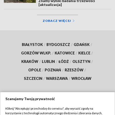
Znamy wyniki badania trzeźwości
[aktualizacja]
ZOBACZ WIĘCEJ
BIAŁYSTOK
/
BYDGOSZCZ
/
GDAŃSK
/
GORZÓW WLKP.
/
KATOWICE
/
KIELCE
/
KRAKÓW
/
LUBLIN
/
ŁÓDŹ
/
OLSZTYN
/
OPOLE
/
POZNAŃ
/
RZESZÓW
/
SZCZECIN
/
WARSZAWA
/
WROCŁAW
Szanujemy Twoją prywatność
Dołącz do nas:
Kliknij "Akceptuję i przechodzę do serwisu", aby wyrazić zgody na
korzystanie z technologii automatycznego śledzenia i zbierania danych,
TVP