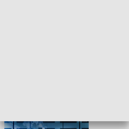
WYPOCZYNEK I REKREACJA
Studio lato
GOSPODARKA