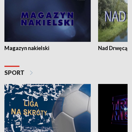
Magazyn nakielski
Nad Drwęcą
SPORT