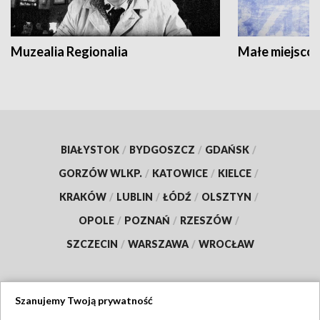
Muzealia Regionalia
Małe miejscow
BIAŁYSTOK
/
BYDGOSZCZ
/
GDAŃSK
/
GORZÓW WLKP.
/
KATOWICE
/
KIELCE
/
KRAKÓW
/
LUBLIN
/
ŁÓDŹ
/
OLSZTYN
/
OPOLE
/
POZNAŃ
/
RZESZÓW
/
SZCZECIN
/
WARSZAWA
/
WROCŁAW
Szanujemy Twoją prywatność
Dołącz do nas: