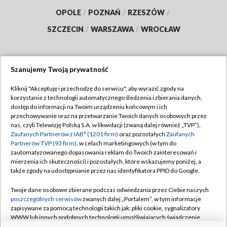
OPOLE
/
POZNAŃ
/
RZESZÓW
/
SZCZECIN
/
WARSZAWA
/
WROCŁAW
Szanujemy Twoją prywatność
Dołącz do nas:
Kliknij "Akceptuję i przechodzę do serwisu", aby wyrazić zgody na
korzystanie z technologii automatycznego śledzenia i zbierania danych,
TVP
dostęp do informacji na Twoim urządzeniu końcowym i ich
Abonament TVP
przechowywanie oraz na przetwarzanie Twoich danych osobowych przez
Regulamin TVP
nas, czyli Telewizję Polską S.A. w likwidacji (zwaną dalej również „TVP”),
Emisja w TVP
Zaufanych Partnerów z IAB* (1201 firm)
oraz pozostałych
Zaufanych
Polityka prywatności
Partnerów TVP (93 firm)
, w celach marketingowych (w tym do
Centrum informacji TVP
Moje zgody
zautomatyzowanego dopasowania reklam do Twoich zainteresowań i
mierzenia ich skuteczności) i pozostałych, które wskazujemy poniżej, a
Naziemna Telewizja Cyfrowa
Pomoc
także zgody na udostępnianie przez nas identyfikatora PPID do Google.
Sklep TVP
Biuro reklamy
Twoje dane osobowe zbierane podczas odwiedzania przez Ciebie naszych
Rada Programowa
poszczególnych serwisów
zwanych dalej „Portalem”, w tym informacje
Kontakt
zapisywane za pomocą technologii takich jak: pliki cookie, sygnalizatory
System NOS
WWW lub innych podobnych technologii umożliwiających świadczenie
dopasowanych i bezpiecznych usług, personalizację treści oraz reklam,