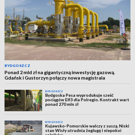
BYDGOSZCZ
Ponad 2 mld zł na gigantyczną inwestycję gazową.
Gdańsk i Gustorzyn połączy nowa magistrala
BYDGOSZCZ
Bydgoska Pesa wyprodukuje sześć
pociągów Elf3 dla Polregio. Kontrakt wart
ponad 270 mln zł
BYDGOSZCZ
Kujawsko-Pomorskie walczy z suszą. Niski
stan Wisły utrudnia żeglugę i niepokoi
rolników