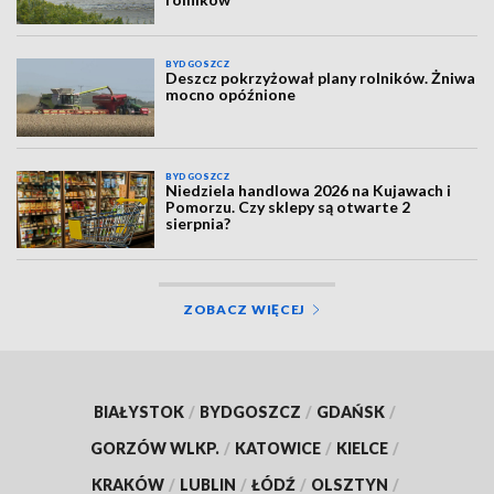
BYDGOSZCZ
Deszcz pokrzyżował plany rolników. Żniwa
mocno opóźnione
BYDGOSZCZ
Niedziela handlowa 2026 na Kujawach i
Pomorzu. Czy sklepy są otwarte 2
sierpnia?
ZOBACZ WIĘCEJ
BIAŁYSTOK
/
BYDGOSZCZ
/
GDAŃSK
/
GORZÓW WLKP.
/
KATOWICE
/
KIELCE
/
KRAKÓW
/
LUBLIN
/
ŁÓDŹ
/
OLSZTYN
/