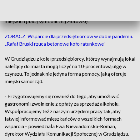
Już teraz lokalni przedsiębiorcy, którzy musieli zamknąć lub
znacznie ograniczyć działanie swoich firm za najem lokali
miejskich płacą symboliczną złotówkę.
ZOBACZ: Wsparcie dla przedsiębiorców w dobie pandemii.
„Rafał Bruski rzuca betonowe koło ratunkowe”
W Grudziądzu z kolei przedsiębiorcy, którzy wynajmują lokal
należący do miasta mogą liczyć na 10-procentową ulgę w
czynszu. To jednak nie jedyna forma pomocy, jaką oferuje
miejski samorząd.
- Przygotowujemy się również do tego, aby umożliwić
gastronomii zwolnienie z opłaty za sprzedaż alkoholu.
Współpracujemy też z naszym urzędem pracy tak, aby
łatwiej informować mieszkańców o wszelkich formach
wsparcia – powiedziała Ewa Niewiadomska-Roman,
dyrektor Wydziału Komunikacji Społecznej w Grudziądzu.