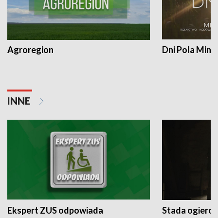
Agroregion
Dni Pola Min
INNE
Ekspert ZUS odpowiada
Stada ogieró