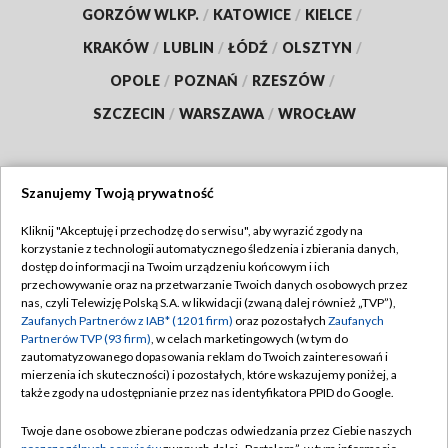
GORZÓW WLKP.
/
KATOWICE
/
KIELCE
/
KRAKÓW
/
LUBLIN
/
ŁÓDŹ
/
OLSZTYN
/
OPOLE
/
POZNAŃ
/
RZESZÓW
/
SZCZECIN
/
WARSZAWA
/
WROCŁAW
Szanujemy Twoją prywatność
Dołącz do nas:
Kliknij "Akceptuję i przechodzę do serwisu", aby wyrazić zgody na
korzystanie z technologii automatycznego śledzenia i zbierania danych,
TVP
dostęp do informacji na Twoim urządzeniu końcowym i ich
Abonament TVP
przechowywanie oraz na przetwarzanie Twoich danych osobowych przez
Regulamin TVP
nas, czyli Telewizję Polską S.A. w likwidacji (zwaną dalej również „TVP”),
Emisja w TVP
Polityka prywatności
Zaufanych Partnerów z IAB* (1201 firm)
oraz pozostałych
Zaufanych
Partnerów TVP (93 firm)
, w celach marketingowych (w tym do
Centrum informacji TVP
Moje zgody
zautomatyzowanego dopasowania reklam do Twoich zainteresowań i
mierzenia ich skuteczności) i pozostałych, które wskazujemy poniżej, a
Naziemna Telewizja Cyfrowa
Pomoc
także zgody na udostępnianie przez nas identyfikatora PPID do Google.
Sklep TVP
Biuro reklamy
Twoje dane osobowe zbierane podczas odwiedzania przez Ciebie naszych
Rada Programowa