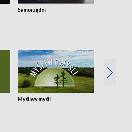
Samorządni
Wspólna sp
Myśliwy myśli
Spotkania z 