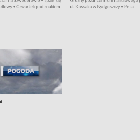
żar na Szwederowie – spalił się
Groźny pożar centrum handlowego 
ndlowy • Czwartek pod znakiem
ul. Kossaka w Bydgoszczy • Pesa
burz • Dobre prognozy dla
wyprodukuje nowoczesne,
 – rolnicy mogą liczyć na
energooszczędne pociągi dla Polregi
lony • Akcja porodowa na trasie
Zmiany w przepisach o pomocy
uń – pomógł policyjny patrol •
społecznej • Przed nami 10. jubileu
my na kolejną odsłonę programu
Festiwal Wisły
ato”
a