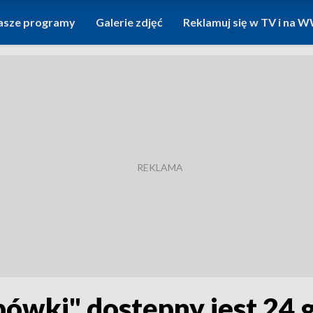
asze programy
Galerie zdjęć
Reklamuj się w TV i na
ówki" dostępny jest 24 