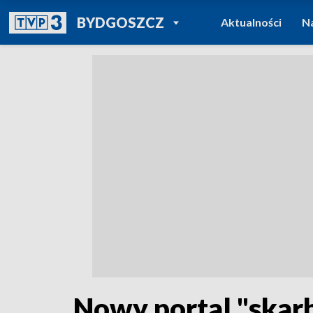
POWRÓT DO
BYDGOSZCZ
Aktualności
N
TVP REGIONY
Nowy portal "skarb