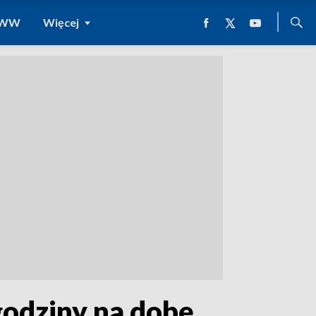
 WWW
Więcej
godziny na dobę