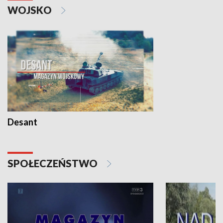
WOJSKO
Desant
SPOŁECZEŃSTWO