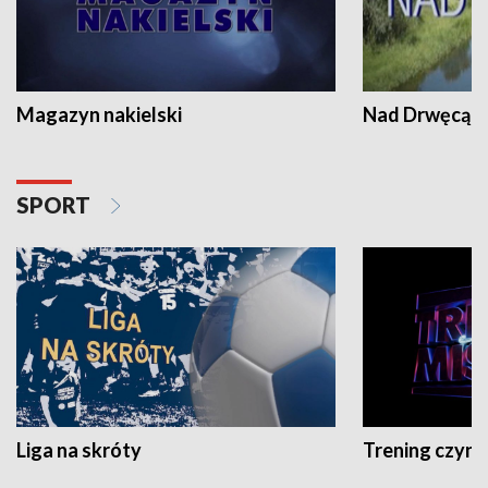
Magazyn nakielski
Nad Drwęcą
SPORT
Liga na skróty
Trening czyni 