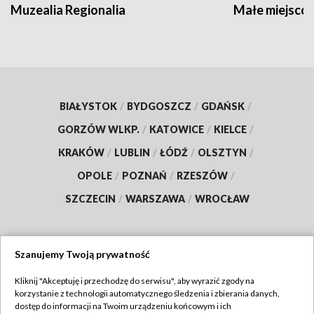
Muzealia Regionalia
Małe miejscow
BIAŁYSTOK
/
BYDGOSZCZ
/
GDAŃSK
/
GORZÓW WLKP.
/
KATOWICE
/
KIELCE
/
KRAKÓW
/
LUBLIN
/
ŁÓDŹ
/
OLSZTYN
/
OPOLE
/
POZNAŃ
/
RZESZÓW
/
SZCZECIN
/
WARSZAWA
/
WROCŁAW
Szanujemy Twoją prywatność
Dołącz do nas:
Kliknij "Akceptuję i przechodzę do serwisu", aby wyrazić zgody na
korzystanie z technologii automatycznego śledzenia i zbierania danych,
TVP
dostęp do informacji na Twoim urządzeniu końcowym i ich