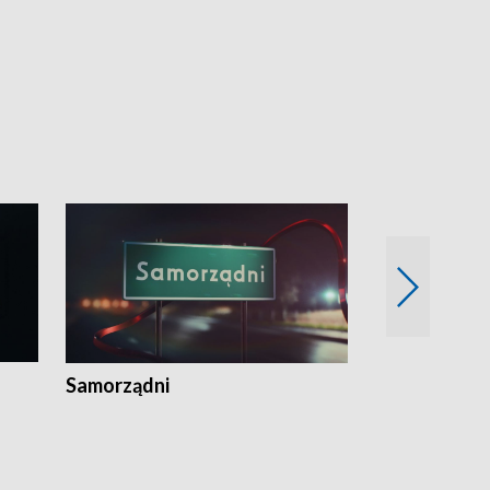
Samorządni
Wspólna sp