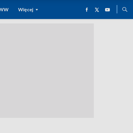
 WWW
Więcej