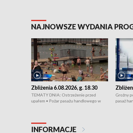
NAJNOWSZE WYDANIA PR
Zbliżenia 6.08.2026, g. 18.30
Zbliżen
TEMATY DNIA: Ostrzeżenie przed
Groźny po
upałem • Pożar pasażu handlowego w
pasaż ha
Bydgoszczy • Policja rozbiła lokalną siatkę
upałów i 
dealerską – grozi im do 12 lat więzienia •
kukurydzy
Akcja porodowa na trasie Rypin-Toruń –
wysokie p
pomógł policyjny patrol • Wyjątkowy
Rypin-Tor
INFORMACJE
projekt UMK w Toruniu
Zaprasza