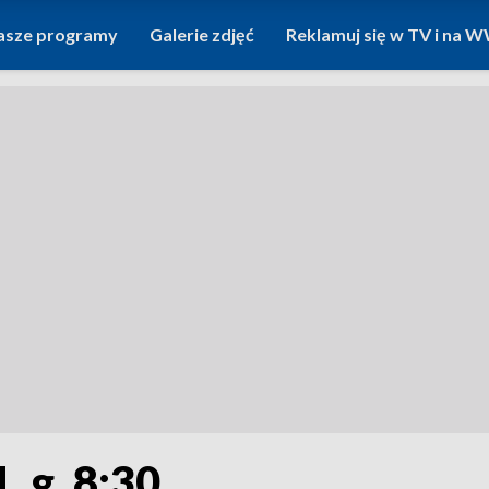
asze programy
Galerie zdjęć
Reklamuj się w TV i na
, g. 8:30