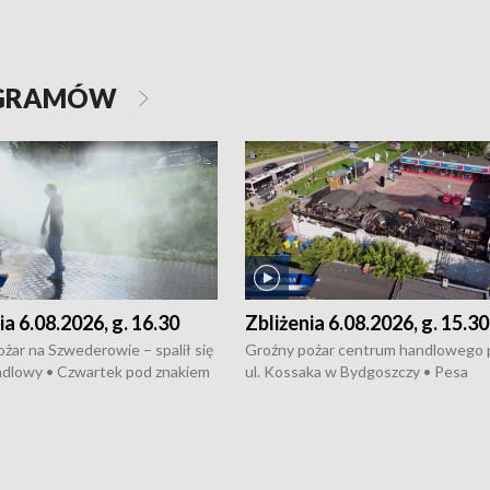
OGRAMÓW
ia 6.08.2026, g. 16.30
Zbliżenia 6.08.2026, g. 15.30
żar na Szwederowie – spalił się
Groźny pożar centrum handlowego 
ndlowy • Czwartek pod znakiem
ul. Kossaka w Bydgoszczy • Pesa
burz • Dobre prognozy dla
wyprodukuje nowoczesne,
 – rolnicy mogą liczyć na
energooszczędne pociągi dla Polregi
lony • Akcja porodowa na trasie
Zmiany w przepisach o pomocy
uń – pomógł policyjny patrol •
społecznej • Przed nami 10. jubileu
my na kolejną odsłonę programu
Festiwal Wisły