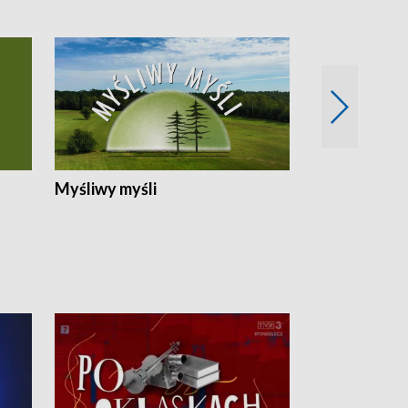
Myśliwy myśli
Spotkania z 