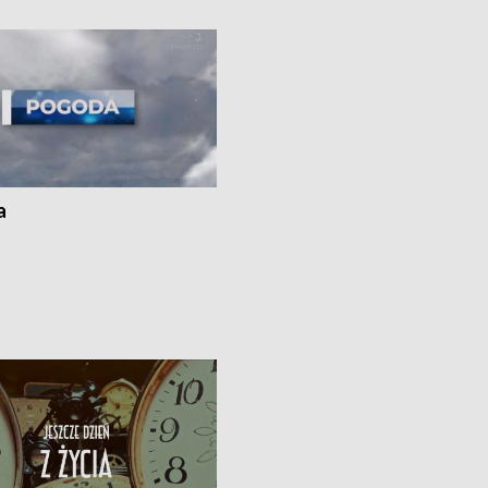
ato”
a