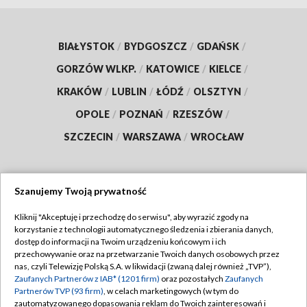
BIAŁYSTOK
/
BYDGOSZCZ
/
GDAŃSK
/
GORZÓW WLKP.
/
KATOWICE
/
KIELCE
/
KRAKÓW
/
LUBLIN
/
ŁÓDŹ
/
OLSZTYN
/
OPOLE
/
POZNAŃ
/
RZESZÓW
/
SZCZECIN
/
WARSZAWA
/
WROCŁAW
Szanujemy Twoją prywatność
Dołącz do nas:
Kliknij "Akceptuję i przechodzę do serwisu", aby wyrazić zgody na
korzystanie z technologii automatycznego śledzenia i zbierania danych,
TVP
dostęp do informacji na Twoim urządzeniu końcowym i ich
Abonament TVP
przechowywanie oraz na przetwarzanie Twoich danych osobowych przez
Regulamin TVP
nas, czyli Telewizję Polską S.A. w likwidacji (zwaną dalej również „TVP”),
Emisja w TVP
Polityka prywatności
Zaufanych Partnerów z IAB* (1201 firm)
oraz pozostałych
Zaufanych
Partnerów TVP (93 firm)
, w celach marketingowych (w tym do
Centrum informacji TVP
Moje zgody
zautomatyzowanego dopasowania reklam do Twoich zainteresowań i