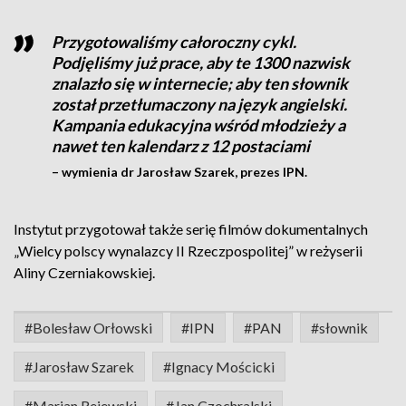
Przygotowaliśmy całoroczny cykl.
Podjęliśmy już prace, aby te 1300 nazwisk
znalazło się w internecie; aby ten słownik
został przetłumaczony na język angielski.
Kampania edukacyjna wśród młodzieży a
nawet ten kalendarz z 12 postaciami
– wymienia dr Jarosław Szarek, prezes IPN.
Instytut przygotował także serię filmów dokumentalnych
„Wielcy polscy wynalazcy II Rzeczpospolitej” w reżyserii
Aliny Czerniakowskiej.
#Bolesław Orłowski
#IPN
#PAN
#słownik
#Jarosław Szarek
#Ignacy Mościcki
#Marian Rejewski
#Jan Czochralski