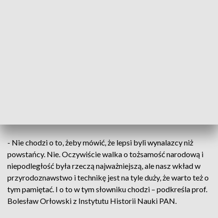
armię, -o wynalazek polskiego inżyniera – opowiada dr
Jarosław Szarek, prezes IPN.
Prof. Jan Czochralski, pochodzący z Kcyni, wynalazł -
powszechnie dziś stosowaną - metodę otrzymywania
monokryształów krzemu. Z myślą o nim, a także wielu innych
– wybitnych, lecz mało znanych postaciach - powstała
publikacja wydana przez Instytut Pamięci Narodowej oraz
Polską Akademię Nauk.
ZOBACZ: Cykl "Lekcja historii"
- Nie chodzi o to, żeby mówić, że lepsi byli wynalazcy niż
powstańcy. Nie. Oczywiście walka o tożsamość narodową i
niepodległość była rzeczą najważniejszą, ale nasz wkład w
przyrodoznawstwo i technikę jest na tyle duży, że warto też o
tym pamiętać. I o to w tym słowniku chodzi – podkreśla prof.
Bolesław Orłowski z Instytutu Historii Nauki PAN.