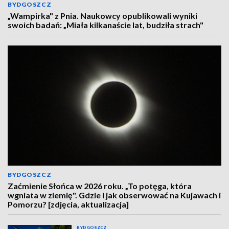
BYDGOSZCZ
„Wampirka" z Pnia. Naukowcy opublikowali wyniki
swoich badań: „Miała kilkanaście lat, budziła strach"
BYDGOSZCZ
Zaćmienie Słońca w 2026 roku. „To potęga, która
wgniata w ziemię". Gdzie i jak obserwować na Kujawach i
Pomorzu? [zdjęcia, aktualizacja]
BYDGOSZCZ