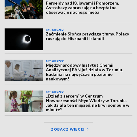
Perseidy nad Kujawami i Pomorzem.
Astrobazy zapraszają na bezpłatne
obserwacje nocnego nieba
BYDGOSZCZ
Zaćmienie Słońca przyciąga tłumy. Polacy
ruszają do Hiszpanii i Islandii
BYDGOSZCZ
Międzynarodowy Instytut Chemii
Analitycznej PAN już działa w Toruniu.
Badania na najwyższym poziomie
naukowym!
BYDGOSZCZ
„Dzień z sercem” w Centrum
Nowoczesności Młyn Wiedzy w Toruniu.
Jak działa ten mięsień, ile krwi pompuje w
minutę?
ZOBACZ WIĘCEJ