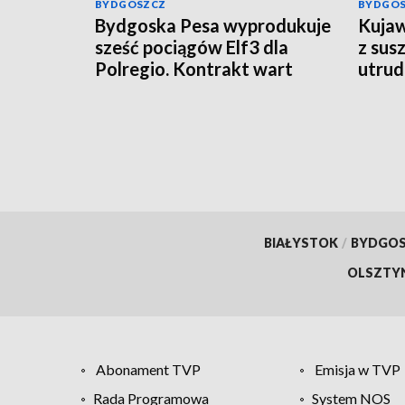
BYDGOSZCZ
BYDGO
Bydgoska Pesa wyprodukuje
Kujaw
sześć pociągów Elf3 dla
z sus
Polregio. Kontrakt wart
utrud
ponad 270 mln zł
rolni
BIAŁYSTOK
/
BYDGO
OLSZTY
Abonament TVP
Emisja w TVP
Rada Programowa
System NOS