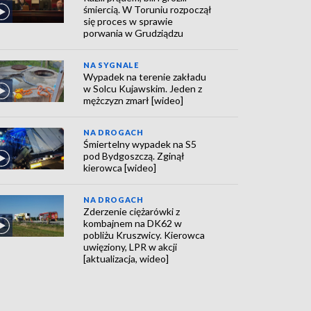
śmiercią. W Toruniu rozpoczął
się proces w sprawie
porwania w Grudziądzu
NA SYGNALE
Wypadek na terenie zakładu
w Solcu Kujawskim. Jeden z
mężczyzn zmarł [wideo]
NA DROGACH
Śmiertelny wypadek na S5
pod Bydgoszczą. Zginął
kierowca [wideo]
NA DROGACH
Zderzenie ciężarówki z
kombajnem na DK62 w
pobliżu Kruszwicy. Kierowca
uwięziony, LPR w akcji
[aktualizacja, wideo]