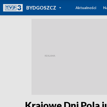
POWRÓT DO
BYDGOSZCZ
Aktualności
N
TVP REGIONY
Krajowe Dni Pola j