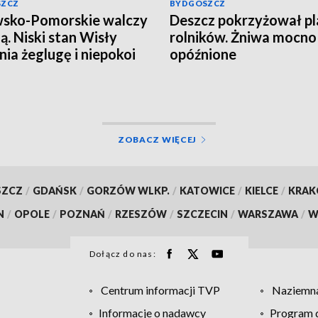
SZCZ
BYDGOSZCZ
sko-Pomorskie walczy
Deszcz pokrzyżował p
zą. Niski stan Wisły
rolników. Żniwa mocno
nia żeglugę i niepokoi
opóźnione
ków
ZOBACZ WIĘCEJ
SZCZ
/
GDAŃSK
/
GORZÓW WLKP.
/
KATOWICE
/
KIELCE
/
KRA
N
/
OPOLE
/
POZNAŃ
/
RZESZÓW
/
SZCZECIN
/
WARSZAWA
/
W
Dołącz do nas:
Centrum informacji TVP
Naziemna
Informacje o nadawcy
Program d