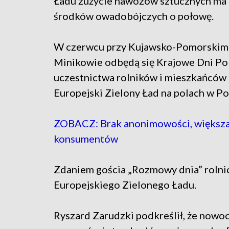
Ładu zużycie nawozów sztucznych ma si
środków owadobójczych o połowę.
W czerwcu przy Kujawsko-Pomorskim
Minikowie odbędą się Krajowe Dni Pol
uczestnictwa rolników i mieszkańców
Europejski Zielony Ład na polach w Po
ZOBACZ: Brak anonimowości, większa 
konsumentów
Zdaniem gościa „Rozmowy dnia” rolnicy
Europejskiego Zielonego Ładu.
Ryszard Zarudzki podkreślił, że now