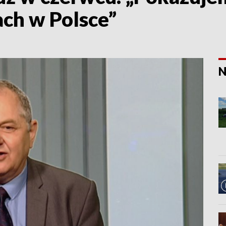
ach w Polsce”
N