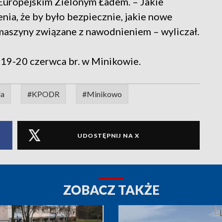
uropejskim Zielonym Ładem. – Jakie
nia, że by było bezpiecznie, jakie nowe
 maszyny związane z nawodnieniem – wyliczał.
 19-20 czerwca br. w Minikowie.
la
#KPODR
#Minikowo
UDOSTĘPNIJ NA X
ZOBACZ TAKŻE