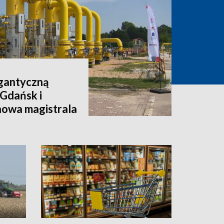
igantyczną
 Gdańsk i
nowa magistrala