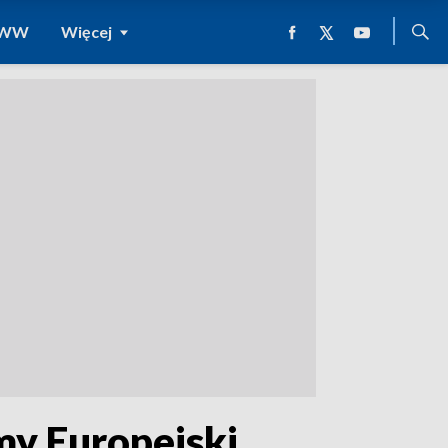
 WWW
Więcej
my Europejski