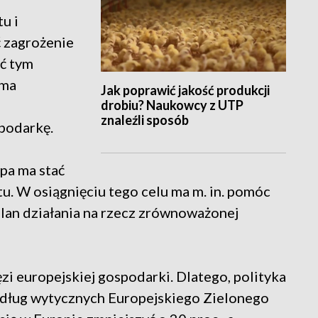
u i
 zagrożenie
ać tym
 ma
Jak poprawić jakość produkcji
drobiu? Naukowcy z UTP
znaleźli sposób
podarkę.
opa ma stać
u. W osiągnięciu tego celu ma m. in. pomóc
lan działania na rzecz zrównoważonej
zi europejskiej gospodarki. Dlatego, polityka
edług wytycznych Europejskiego Zielonego