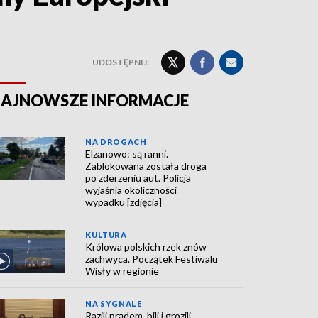
UDOSTĘPNIJ:
AJNOWSZE INFORMACJE
NA DROGACH
Elzanowo: są ranni.
Zablokowana została droga
po zderzeniu aut. Policja
wyjaśnia okoliczności
wypadku [zdjęcia]
KULTURA
Królowa polskich rzek znów
zachwyca. Początek Festiwalu
Wisły w regionie
NA SYGNALE
Razili prądem, bili i grozili