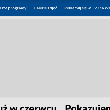
asze programy
Galerie zdjęć
Reklamuj się w TV i na
uż w czerwcu. „Pokazuje