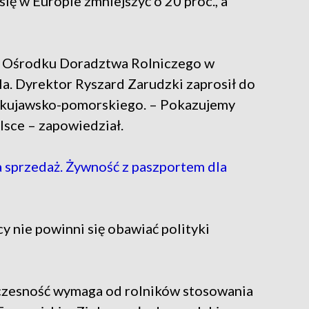
ę w Europie zmniejszyć o 20 proc., a
 Ośrodku Doradztwa Rolniczego w
a. Dyrektor Ryszard Zarudzki zaprosił do
 kujawsko-pomorskiego. – Pokazujemy
lsce – zapowiedział.
sprzedaż. Żywność z paszportem dla
 nie powinni się obawiać polityki
oczesność wymaga od rolników stosowania