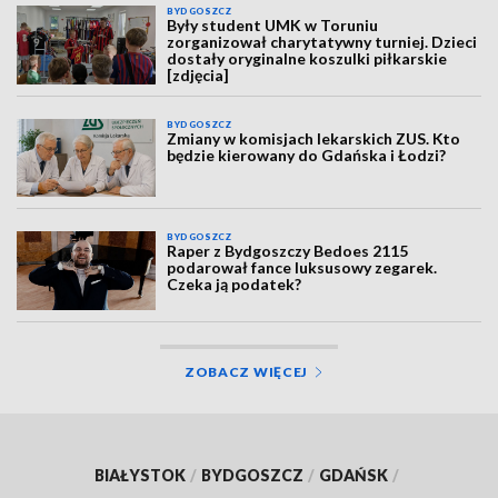
BYDGOSZCZ
Były student UMK w Toruniu
zorganizował charytatywny turniej. Dzieci
dostały oryginalne koszulki piłkarskie
[zdjęcia]
BYDGOSZCZ
Zmiany w komisjach lekarskich ZUS. Kto
będzie kierowany do Gdańska i Łodzi?
BYDGOSZCZ
Raper z Bydgoszczy Bedoes 2115
podarował fance luksusowy zegarek.
Czeka ją podatek?
ZOBACZ WIĘCEJ
BIAŁYSTOK
/
BYDGOSZCZ
/
GDAŃSK
/