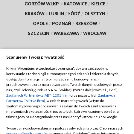
GORZÓW WLKP.
/
KATOWICE
/
KIELCE
/
KRAKÓW
/
LUBLIN
/
ŁÓDŹ
/
OLSZTYN
/
OPOLE
/
POZNAŃ
/
RZESZÓW
/
SZCZECIN
/
WARSZAWA
/
WROCŁAW
Szanujemy Twoją prywatność
Dołącz do nas:
Kliknij "Akceptuję i przechodzę do serwisu", aby wyrazić zgody na
korzystanie z technologii automatycznego śledzenia i zbierania danych,
TVP
dostęp do informacji na Twoim urządzeniu końcowym i ich
Abonament TVP
przechowywanie oraz na przetwarzanie Twoich danych osobowych przez
Regulamin TVP
nas, czyli Telewizję Polską S.A. w likwidacji (zwaną dalej również „TVP”),
Emisja w TVP
Polityka prywatności
Zaufanych Partnerów z IAB* (1201 firm)
oraz pozostałych
Zaufanych
Partnerów TVP (93 firm)
, w celach marketingowych (w tym do
Centrum informacji TVP
Moje zgody
zautomatyzowanego dopasowania reklam do Twoich zainteresowań i
mierzenia ich skuteczności) i pozostałych, które wskazujemy poniżej, a
Naziemna Telewizja Cyfrowa
Pomoc
także zgody na udostępnianie przez nas identyfikatora PPID do Google.
Sklep TVP
Biuro reklamy
Twoje dane osobowe zbierane podczas odwiedzania przez Ciebie naszych
Rada Programowa
poszczególnych serwisów
zwanych dalej „Portalem”, w tym informacje