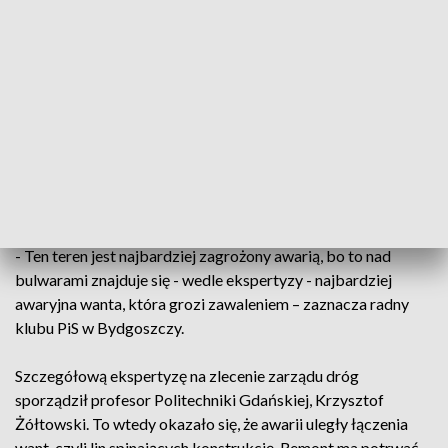
Mija osiem dni od zamknięcia Mostu Uniwersyteckiego i
kontrowersji wciąż nie brakuje. Drogowcy "wyłączyli" jedną
z najważniejszych przepraw w mieście, by nie dopuścić do
zawalenia budowli. Ruch wstrzymano nad i pod mostem.
Gdzie piesi - teoretycznie - przechodzić nie powinni. Słabe
zabezpieczenie terenu powoduje, że zakaz łamany jest
notorycznie - zauważa radny miasta, Szymon Róg. I pyta o
bezpieczeństwo mieszkańców.
- Ten teren jest najbardziej zagrożony awarią, bo to nad
bulwarami znajduje się - wedle ekspertyzy - najbardziej
awaryjna wanta, która grozi zawaleniem – zaznacza radny
klubu PiS w Bydgoszczy.
Szczegółową ekspertyzę na zlecenie zarządu dróg
sporządził profesor Politechniki Gdańskiej, Krzysztof
Żółtowski. To wtedy okazało się, że awarii uległy łączenia
want, czyli lin spinających konstrukcję. Remont ma potrwać