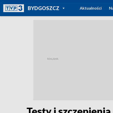
POWRÓT DO
BYDGOSZCZ
Aktualności
N
TVP REGIONY
Testy i szczepieni