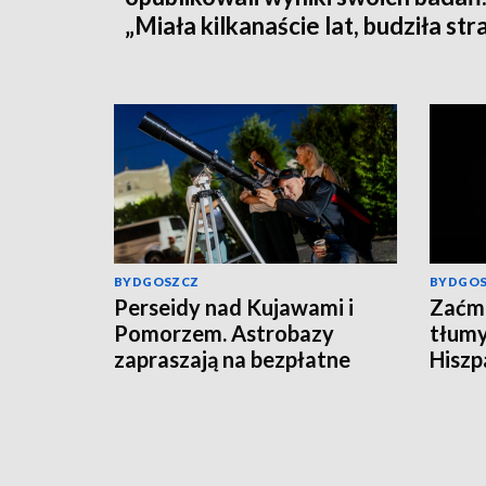
„Miała kilkanaście lat, budziła str
BYDGOSZCZ
BYDGO
Perseidy nad Kujawami i
Zaćmi
Pomorzem. Astrobazy
tłumy
zapraszają na bezpłatne
Hiszpa
obserwacje nocnego nieba