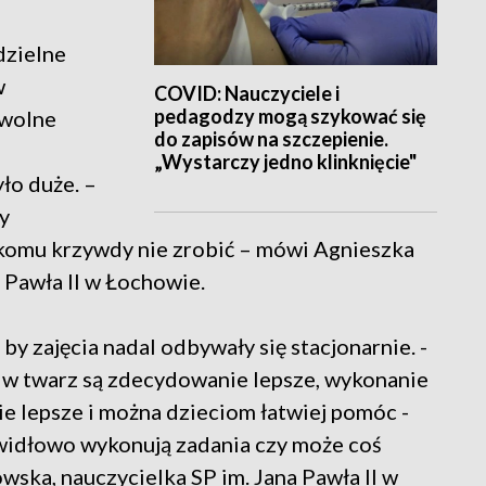
dzielne
w
COVID: Nauczyciele i
pedagodzy mogą szykować się
owolne
do zapisów na szczepienie.
„Wystarczy jedno klinknięcie"
ło duże. –
y
ikomu krzywdy nie zrobić – mówi Agnieszka
 Pawła II w Łochowie.
by zajęcia nadal odbywały się stacjonarnie. -
 w twarz są zdecydowanie lepsze, wykonanie
e lepsze i można dzieciom łatwiej pomóc -
widłowo wykonują zadania czy może coś
ska, nauczycielka SP im. Jana Pawła II w