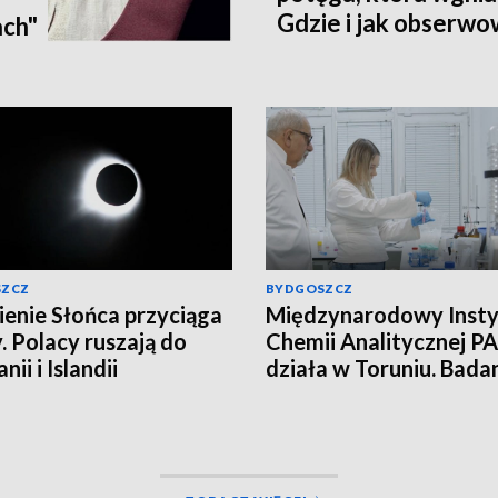
Gdzie i jak obserwo
ach"
Pomorzu? [zdjęcia, a
SZCZ
BYDGOSZCZ
enie Słońca przyciąga
Międzynarodowy Insty
. Polacy ruszają do
Chemii Analitycznej PA
nii i Islandii
działa w Toruniu. Bada
najwyższym poziomie
naukowym!