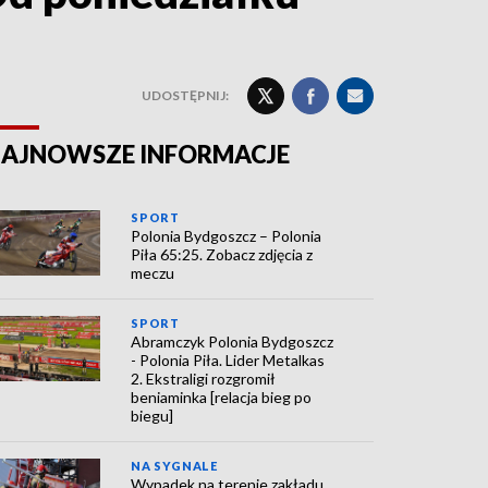
UDOSTĘPNIJ:
AJNOWSZE INFORMACJE
SPORT
Polonia Bydgoszcz – Polonia
Piła 65:25. Zobacz zdjęcia z
meczu
SPORT
Abramczyk Polonia Bydgoszcz
- Polonia Piła. Lider Metalkas
2. Ekstraligi rozgromił
beniaminka [relacja bieg po
biegu]
NA SYGNALE
Wypadek na terenie zakładu