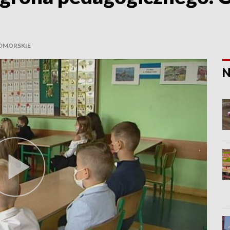
OMORSKIE
N