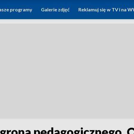
asze programy
Galerie zdjęć
Reklamuj się w TV i na
a grona pedagogicznego. 