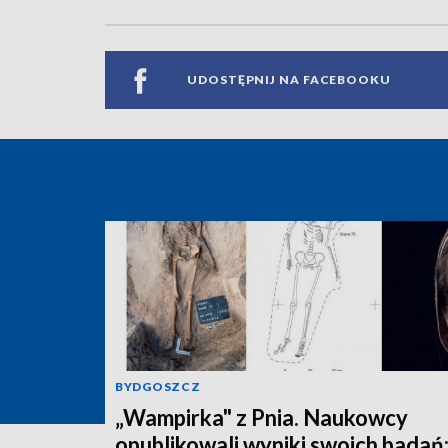
UDOSTĘPNIJ NA FACEBOOKU
BYDGOSZCZ
„Wampirka" z Pnia. Naukowcy
opublikowali wyniki swoich badań