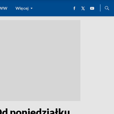
 WWW
Więcej
Od poniedziałku