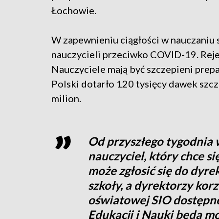
Łochowie.
W zapewnieniu ciągłości w nauczaniu
nauczycieli przeciwko COVID-19. Rejes
Nauczyciele mają być szczepieni prep
Polski dotarło 120 tysięcy dawek szcz
milion.
Od przyszłego tygodnia 
nauczyciel, który chce si
może zgłosić się do dyre
szkoły, a dyrektorzy korz
oświatowej SIO dostępne
Edukacji i Nauki będą mo