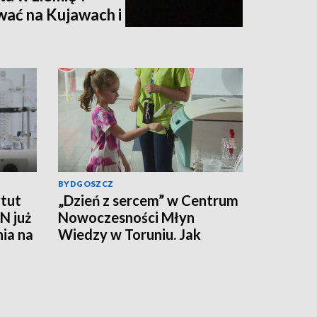
wać na Kujawach i
ktualizacja]
BYDGOSZCZ
tut
„Dzień z sercem” w Centrum
N już
Nowoczesności Młyn
nia na
Wiedzy w Toruniu. Jak
działa ten mięsień, ile krwi
pompuje w minutę?