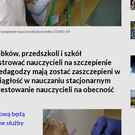
zczepienie nauczycieli przeciwko COVID-19
bków, przedszkoli i szkół
trować nauczycieli na szczepienie
edagodzy mają zostać zaszczepieni w
ciągłość w nauczaniu stacjonarnym
testowanie nauczycieli na obecność
ową będą
ne służby