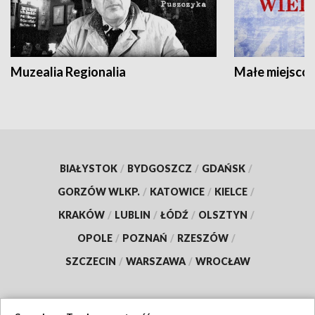
Muzealia Regionalia
Małe miejscow
BIAŁYSTOK
/
BYDGOSZCZ
/
GDAŃSK
/
GORZÓW WLKP.
/
KATOWICE
/
KIELCE
/
KRAKÓW
/
LUBLIN
/
ŁÓDŹ
/
OLSZTYN
/
OPOLE
/
POZNAŃ
/
RZESZÓW
/
SZCZECIN
/
WARSZAWA
/
WROCŁAW