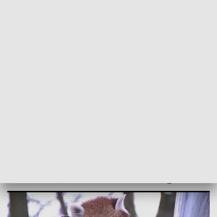
POWRÓT DO
BYDGOSZCZ
TVP REGIONY
Zima w zoo. Jak spędzają ten czas
zwierzęta?
2021-02-07
Bartosz Stelmasik, tom