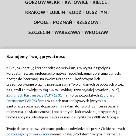
GORZÓW WLKP.
/
KATOWICE
/
KIELCE
/
KRAKÓW
/
LUBLIN
/
ŁÓDŹ
/
OLSZTYN
/
OPOLE
/
POZNAŃ
/
RZESZÓW
/
SZCZECIN
/
WARSZAWA
/
WROCŁAW
Szanujemy Twoją prywatność
Dołącz do nas:
Kliknij "Akceptuję i przechodzę do serwisu", aby wyrazić zgody na
korzystanie z technologii automatycznego śledzenia i zbierania danych,
TVP
dostęp do informacji na Twoim urządzeniu końcowym i ich
Abonament TVP
przechowywanie oraz na przetwarzanie Twoich danych osobowych przez
Regulamin TVP
nas, czyli Telewizję Polską S.A. w likwidacji (zwaną dalej również „TVP”),
Emisja w TVP
Polityka prywatności
Zaufanych Partnerów z IAB* (1201 firm)
oraz pozostałych
Zaufanych
Partnerów TVP (93 firm)
, w celach marketingowych (w tym do
Centrum informacji TVP
Moje zgody
zautomatyzowanego dopasowania reklam do Twoich zainteresowań i
mierzenia ich skuteczności) i pozostałych, które wskazujemy poniżej, a
Naziemna Telewizja Cyfrowa
Pomoc
także zgody na udostępnianie przez nas identyfikatora PPID do Google.
Sklep TVP
Biuro reklamy
Twoje dane osobowe zbierane podczas odwiedzania przez Ciebie naszych
Rada Programowa
Kontakt
poszczególnych serwisów
zwanych dalej „Portalem”, w tym informacje