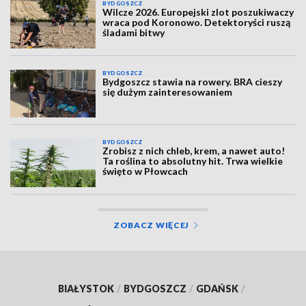
BYDGOSZCZ
Wilcze 2026. Europejski zlot poszukiwaczy
wraca pod Koronowo. Detektoryści ruszą
śladami bitwy
BYDGOSZCZ
Bydgoszcz stawia na rowery. BRA cieszy
się dużym zainteresowaniem
BYDGOSZCZ
Zrobisz z nich chleb, krem, a nawet auto!
Ta roślina to absolutny hit. Trwa wielkie
święto w Płowcach
ZOBACZ WIĘCEJ
BIAŁYSTOK
/
BYDGOSZCZ
/
GDAŃSK
/