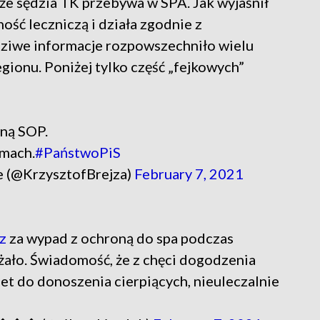
że sędzia TK przebywa w SPA. Jak wyjaśnił
ność leczniczą i działa zgodnie z
ziwe informacje rozpowszechniło wielu
gionu. Poniżej tylko część „fejkowych”
yną SOP.
mach.
#PaństwoPiS
ie (@KrzysztofBrejza)
February 7, 2021
z
za wypad z ochroną do spa podczas
eżało. Świadomość, że z chęci dogodzenia
et do donoszenia cierpiących, nieuleczalnie