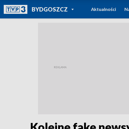
POWRÓT DO
BYDGOSZCZ
Aktualności
N
TVP REGIONY
Kolejne fake newsy