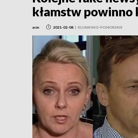
kłamstw powinno k
acm
2021-02-08
|
KUJAWSKO-POMORSKIE