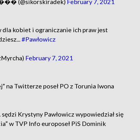
�� (@sikorskiradek)
February 7, 2021
la kobiet i ograniczanie ich praw jest
ziesz...
#Pawłowicz
zMyrcha)
February 7, 2021
j” na Twitterze poseł PO z Torunia Iwona
sędzi Krystyny Pawłowicz wypowiedział się
cia” w TVP Info europoseł PiS Dominik