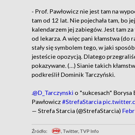
- Prof. Pawłowicz nie jest tam na wypoc
tam od 12 lat. Nie pojechała tam, bo jej
kalendarzem jej zabiegów. Jest tam za
od lekarza. A więc pani kłamstwa (do r
stały się symbolem tego, w jaki sposób
jesteście opozycją. Dlatego przegraliś
pokazywane. (…) Sianie takich kłamst
podkreślił Dominik Tarczyński.
.
@D_Tarczynski
o "sukcesach" Borysa B
Pawłowicz
#StrefaStarcia
pic.twitte
— Strefa Starcia (@StrefaStarcia)
Febr
Źródło:
, Twitter, TVP Info