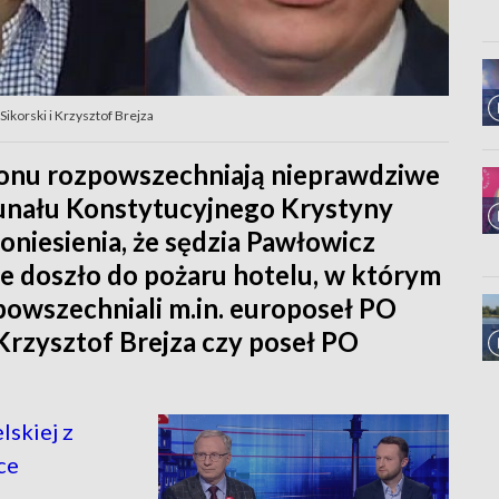
ikorski i Krzysztof Brejza
gionu rozpowszechniają nieprawdziwe
bunału Konstytucyjnego Krystyny
oniesienia, że sędzia Pawłowicz
e doszło do pożaru hotelu, w którym
powszechniali m.in. europoseł PO
Krzysztof Brejza czy poseł PO
skiej z
ce