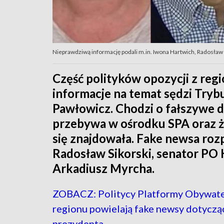
Nieprawdziwą informację podali m.in. Iwona Hartwich, Radosław S
Część polityków opozycji z re
informacje na temat sędzi Try
Pawłowicz. Chodzi o fałszywe d
przebywa w ośrodku SPA oraz ż
się znajdowała. Fake newsa roz
Radosław Sikorski, senator PO 
Arkadiusz Myrcha.
ZOBACZ: Politycy Platformy Obywatel
regionu powielają fake newsy dotyczą
prezydenta