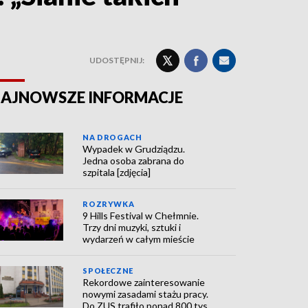
UDOSTĘPNIJ:
AJNOWSZE INFORMACJE
NA DROGACH
Wypadek w Grudziądzu.
Jedna osoba zabrana do
szpitala [zdjęcia]
ROZRYWKA
9 Hills Festival w Chełmnie.
Trzy dni muzyki, sztuki i
wydarzeń w całym mieście
SPOŁECZNE
Rekordowe zainteresowanie
nowymi zasadami stażu pracy.
Do ZUS trafiło ponad 800 tys.