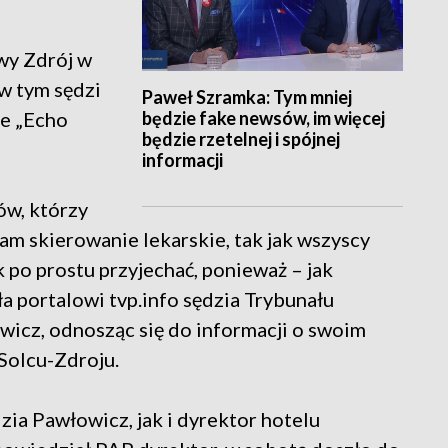
wy Zdrój w
 w tym sędzi
Paweł Szramka: Tym mniej
będzie fake newsów, im więcej
ne „Echo
będzie rzetelnej i spójnej
informacji
tów, którzy
mam skierowanie lekarskie, tak jak wszyscy
k po prostu przyjechać, ponieważ – jak
a portalowi tvp.info sędzia Trybunału
wicz, odnosząc się do informacji o swoim
Solcu-Zdroju.
ia Pawłowicz, jak i dyrektor hotelu