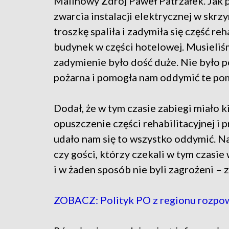
Malinowy Zdrój Paweł Patrzałek. Jak 
zwarcia instalacji elektrycznej w skrz
troszkę spaliła i zadymiła się część re
budynek w części hotelowej. Musieliśm
zadymienie było dość duże. Nie było po
pożarna i pomogła nam oddymić te pom
Dodał, że w tym czasie zabiegi miało k
opuszczenie części rehabilitacyjnej i
udało nam się to wszystko oddymić. Na
czy gości, którzy czekali w tym czasi
i w żaden sposób nie byli zagrożeni – 
ZOBACZ: Polityk PO z regionu rozpo