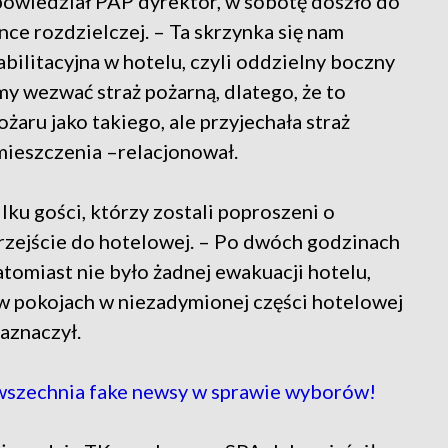
powiedział PAP dyrektor, w sobotę doszło do
ynce rozdzielczej. – Ta skrzynka się nam
habilitacyjna w hotelu, czyli oddzielny boczny
y wezwać straż pożarną, dlatego, że to
żaru jako takiego, ale przyjechała straż
ieszczenia –relacjonował.
ilku gości, którzy zostali poproszeni o
 przejście do hotelowej. – Po dwóch godzinach
tomiast nie było żadnej ewakuacji hotelu,
e w pokojach w niezadymionej części hotelowej
zaznaczył.
wszechnia fake newsy w sprawie wyborów!