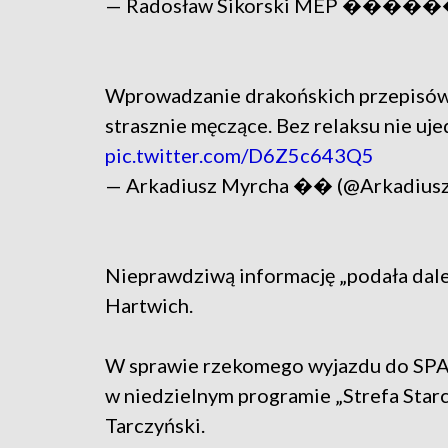
— Radosław Sikorski MEP ������
Wprowadzanie drakońskich przepisów d
strasznie męczące. Bez relaksu nie ujed
pic.twitter.com/D6Z5c643Q5
— Arkadiusz Myrcha �� (@Arkadius
Nieprawdziwą informację „podała dale
Hartwich.
W sprawie rzekomego wyjazdu do SPA 
w niedzielnym programie „Strefa Star
Tarczyński.