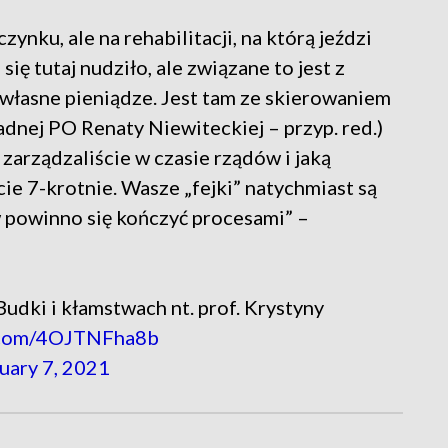
zynku, ale na rehabilitacji, na którą jeździ
 się tutaj nudziło, ale związane to jest z
 własne pieniądze. Jest tam ze skierowaniem
adnej PO Renaty Niewiteckiej – przyp. red.)
 zarządzaliście w czasie rządów i jaką
cie 7-krotnie. Wasze „fejki” natychmiast są
w powinno się kończyć procesami” –
udki i kłamstwach nt. prof. Krystyny
r.com/4OJTNFha8b
uary 7, 2021