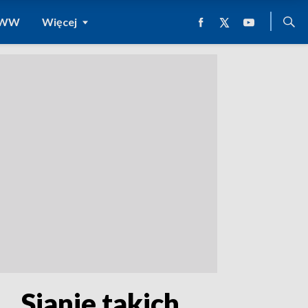
 WWW
Więcej
 „Sianie takich