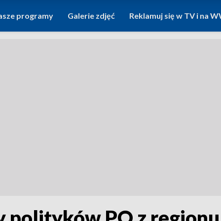
asze programy
Galerie zdjęć
Reklamuj się w TV i na
 polityków PO z regionu.