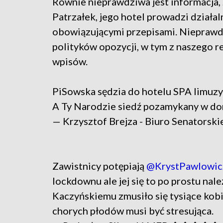
Równie nieprawdziwa jest informacja, 
Patrzałek, jego hotel prowadzi działal
obowiązującymi przepisami. Nieprawd
polityków opozycji, w tym z naszego re
wpisów.
PiSowska sędzia do hotelu SPA limuz
A Ty Narodzie siedź pozamykany w do
— Krzysztof Brejza - Biuro Senatorsk
Zawistnicy potępiają
@KrystPawlowic
lockdownu ale jej się to po prostu nal
Kaczyńskiemu zmusiło się tysiące kobi
chorych płodów musi być stresująca.