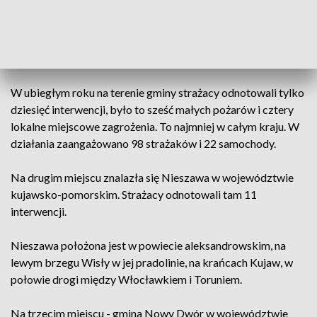
Gmina Chrzanów jest położona w południowo-zachodniej
części województwa lubelskiego, w powiecie janowskim
(dawne województwo tarnobrzeskie).
W ubiegłym roku na terenie gminy strażacy odnotowali tylko
dziesięć interwencji, było to sześć małych pożarów i cztery
lokalne miejscowe zagrożenia. To najmniej w całym kraju. W
działania zaangażowano 98 strażaków i 22 samochody.
Na drugim miejscu znalazła się Nieszawa w województwie
kujawsko-pomorskim. Strażacy odnotowali tam 11
interwencji.
Nieszawa położona jest w powiecie aleksandrowskim, na
lewym brzegu Wisły w jej pradolinie, na krańcach Kujaw, w
połowie drogi między Włocławkiem i Toruniem.
Na trzecim miejscu - gmina Nowy Dwór w województwie