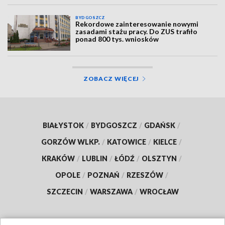
BYDGOSZCZ
Rekordowe zainteresowanie nowymi
zasadami stażu pracy. Do ZUS trafiło
ponad 800 tys. wniosków
ZOBACZ WIĘCEJ
BIAŁYSTOK
/
BYDGOSZCZ
/
GDAŃSK
/
GORZÓW WLKP.
/
KATOWICE
/
KIELCE
/
KRAKÓW
/
LUBLIN
/
ŁÓDŹ
/
OLSZTYN
/
OPOLE
/
POZNAŃ
/
RZESZÓW
/
SZCZECIN
/
WARSZAWA
/
WROCŁAW