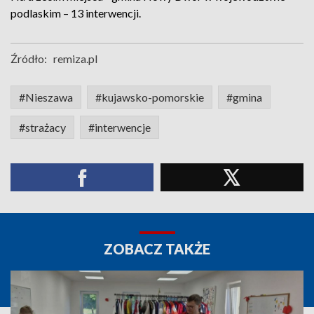
podlaskim – 13 interwencji.
Źródło:
remiza.pl
#Nieszawa
#kujawsko-pomorskie
#gmina
#strażacy
#interwencje
ZOBACZ TAKŻE