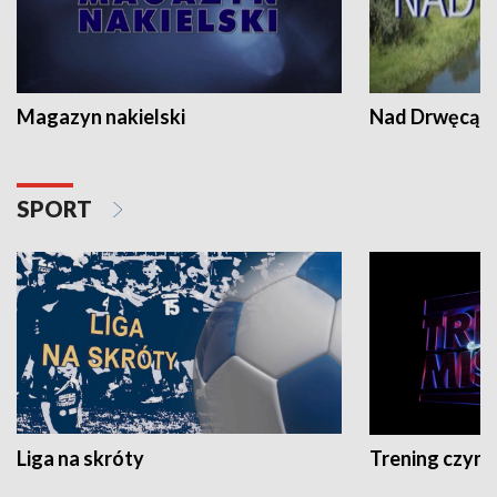
Magazyn nakielski
Nad Drwęcą
SPORT
Liga na skróty
Trening czyni 