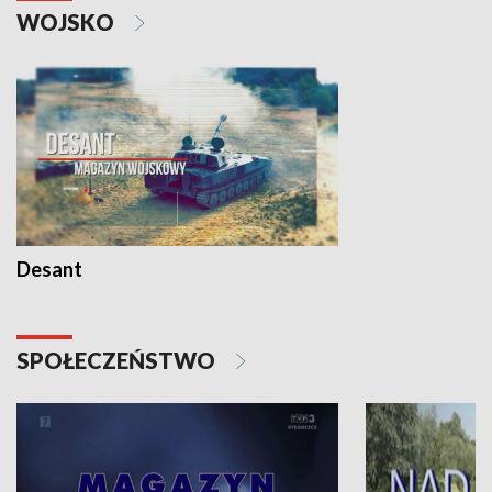
WOJSKO
Desant
SPOŁECZEŃSTWO