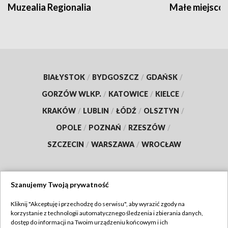
Muzealia Regionalia
Małe miejscow
BIAŁYSTOK
/
BYDGOSZCZ
/
GDAŃSK
/
GORZÓW WLKP.
/
KATOWICE
/
KIELCE
/
KRAKÓW
/
LUBLIN
/
ŁÓDŹ
/
OLSZTYN
/
OPOLE
/
POZNAŃ
/
RZESZÓW
/
SZCZECIN
/
WARSZAWA
/
WROCŁAW
Szanujemy Twoją prywatność
Dołącz do nas:
Kliknij "Akceptuję i przechodzę do serwisu", aby wyrazić zgody na
korzystanie z technologii automatycznego śledzenia i zbierania danych,
TVP
dostęp do informacji na Twoim urządzeniu końcowym i ich