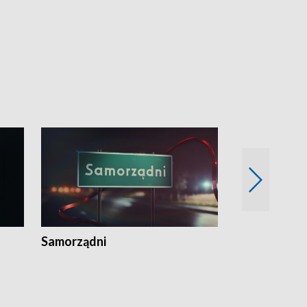
Samorządni
Wspólna sp