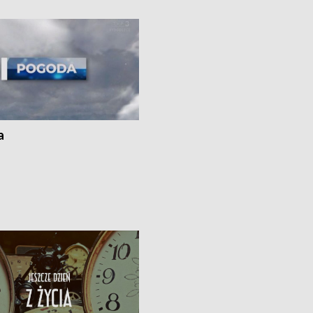
i z Torunia • Nowelizacja ustawy
społecznej już obowiązuje
a