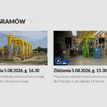
OGRAMÓW
ia 5.08.2026, g. 16.30
Zbliżenia 5.08.2026, g. 15.30
rodukuje nowoczesne pociągi
Pesa wyprodukuje nowoczesne poci
gio • Budowę nowej
dla Polregio • Jak zginęła 14-letnia
ktury gazowej między
dziewczyna z Torunia • Nowelizacja
m a Gustorzynem. •
ustawy o pomocy społecznej już
rsje wokół Wojewódzkiego
obowiązuje • W lasach pojawiły się ku
Specjalistycznego we
borowiki • Urodzaj kukurydzy w regi
 • Jaka była przyczyna śmierci