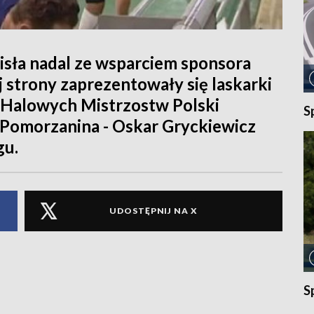
isła nadal ze wsparciem sponsora
j strony zaprezentowały się laskarki
 Halowych Mistrzostw Polski
S
 Pomorzanina - Oskar Gryckiewicz
gu.
UDOSTĘPNIJ NA X
S