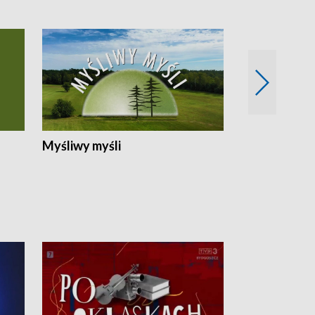
Myśliwy myśli
Spotkania z 