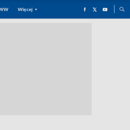
 WWW
Więcej