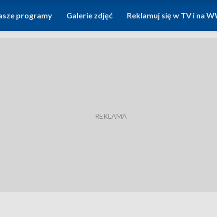
asze programy
Galerie zdjęć
Reklamuj się w TV i na