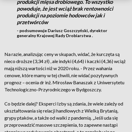
produkcji mięsa drobiowego. To wszystko
powoduje, że jest wciąż brak rentowności
produkcji na poziomie hodowców jak i
przetwórców
- podsumowuje Dariusz Goszczyński, dyrektor
generalny Krajowej Rady Drobiarstwa .
Na razie, analizując ceny w skupach, widać, że kurczęta są
nieco droższe (3,34 zł) , ale indyki (4,64) i kaczki (4,36) wciąż
mają niższą wartości niż w 2020 roku. - Przez wahania
cenowe, które mamy w tej chwili, nie widać pozytywnych
prognoz – ocenia dr inż. Mirosław Banaszak z Uniwersytetu
Technologiczno-Przyrodniczego w Bydgoszczy.
Co będzie dalej? Eksperci Izby są zdania, że wiele zależy od
ukształtowania się relacji handlowych z Wielką Brytanią,
grypy ptaków, a także od walki z pandemią. „Jeśli uda się
przeprowadzić masowe szczepienia, to zapewne nastąpi
stopniowe redukowanie obostrzeń, a to przełoży się na