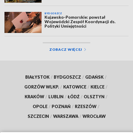
BYDGOSZCZ
Kujawsko-Pomorskie: powstał
Wojewódzki Zespół Koordynacji ds.
Polityki Umiejętności
ZOBACZ WIĘCEJ
BIAŁYSTOK
/
BYDGOSZCZ
/
GDAŃSK
/
GORZÓW WLKP.
/
KATOWICE
/
KIELCE
/
KRAKÓW
/
LUBLIN
/
ŁÓDŹ
/
OLSZTYN
/
OPOLE
/
POZNAŃ
/
RZESZÓW
/
SZCZECIN
/
WARSZAWA
/
WROCŁAW