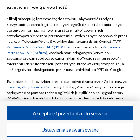
Szanujemy Twoją prywatność
Dołącz do nas:
Kliknij "Akceptuję i przechodzę do serwisu", aby wyrazić zgody na
korzystanie z technologii automatycznego śledzenia i zbierania danych,
TVP
dostęp do informacji na Twoim urządzeniu końcowym i ich
Abonament TVP
przechowywanie oraz na przetwarzanie Twoich danych osobowych przez
Regulamin TVP
nas, czyli Telewizję Polską S.A. w likwidacji (zwaną dalej również „TVP”),
Emisja w TVP
Polityka prywatności
Zaufanych Partnerów z IAB* (1201 firm)
oraz pozostałych
Zaufanych
Partnerów TVP (93 firm)
, w celach marketingowych (w tym do
Centrum informacji TVP
Moje zgody
zautomatyzowanego dopasowania reklam do Twoich zainteresowań i
mierzenia ich skuteczności) i pozostałych, które wskazujemy poniżej, a
Naziemna Telewizja Cyfrowa
Pomoc
także zgody na udostępnianie przez nas identyfikatora PPID do Google.
Sklep TVP
Biuro reklamy
Twoje dane osobowe zbierane podczas odwiedzania przez Ciebie naszych
Rada Programowa
Kontakt
poszczególnych serwisów
zwanych dalej „Portalem”, w tym informacje
zapisywane za pomocą technologii takich jak: pliki cookie, sygnalizatory
System NOS
WWW lub innych podobnych technologii umożliwiających świadczenie
dopasowanych i bezpiecznych usług, personalizację treści oraz reklam,
Informacje o nadawcy
Kanały
udostępnianie funkcji mediów społecznościowych oraz analizowanie
Akceptuję i przechodzę do serwisu
ruchu w Internecie.
Program dla prasy
©2026 Telewizja Polska S.A. w likwidacji
Biuro Reklamy
Twoje dane osobowe zbierane podczas odwiedzania przez Ciebie
Ustawienia zaawansowane
poszczególnych serwisów
na Portalu, takie jak adresy IP, identyfikatory
Ogłoszenie przetargowe
Twoich urządzeń końcowych i identyfikatory plików cookie, informacje o