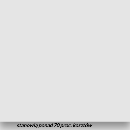
Specjaliści Izby Zbożowo-Paszowej obliczyli opłacalność
produkcji. Biorąc pod uwagę cenę skupu i koszty, jakie muszą
ponosić hodowcy, okazało się, że do każdego kilograma
żywca trzeba dołożyć co najmniej 1,1 zł.
„Taka sytuacja prowadzi do załamania sektora drobiarskiego
w Polsce zaczynając od stad rodzicielskich, poprzez
wylęgarnie, wytwórnie paszy. kończąc na ubojniach i
zakładach przetwórczych” – informuje Izba Zbożowo-
Paszowa.
Choć w ostatnich dniach odczuwamy lekki
wzrost cen, co jest pozytywnym
sygnałem, musimy pamiętać, że w
ostatnich miesiącach nastąpił
dramatyczny wzrost cen pasz, które
stanowią ponad 70 proc. kosztów