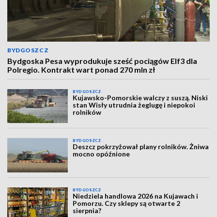
BYDGOSZCZ
Bydgoska Pesa wyprodukuje sześć pociągów Elf3 dla
Polregio. Kontrakt wart ponad 270 mln zł
BYDGOSZCZ
Kujawsko-Pomorskie walczy z suszą. Niski
stan Wisły utrudnia żeglugę i niepokoi
rolników
BYDGOSZCZ
Deszcz pokrzyżował plany rolników. Żniwa
mocno opóźnione
BYDGOSZCZ
Niedziela handlowa 2026 na Kujawach i
Pomorzu. Czy sklepy są otwarte 2
sierpnia?