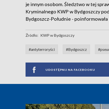
je innym osobom. Śledztwo w tej spra
Kryminalnego KWP w Bydgoszczy pod
Bydgoszcz-Południe - poinformowała m
Źródło:
KWP w Bydgoszczy
#antyterroryści
#Bydgoszcz
#pseu
UDOSTĘPNIJ NA FACEBOOKU