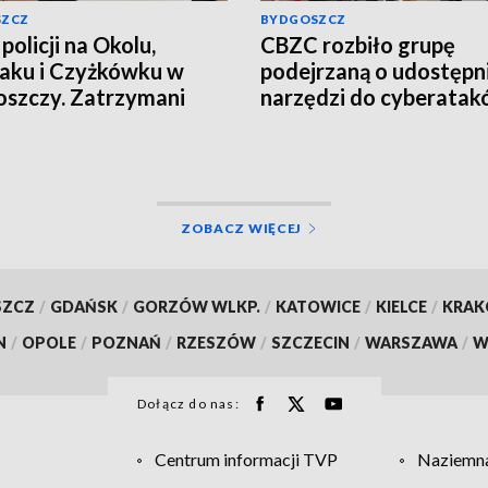
SZCZ
BYDGOSZCZ
policji na Okolu,
CBZC rozbiło grupę
aku i Czyżkówku w
podejrzaną o udostępn
szczy. Zatrzymani
narzędzi do cyberatak
yźni, przejęte
Jeden z zatrzymanych t
ramy narkotyków
do aresztu [wideo]
o, aktualizacja]
ZOBACZ WIĘCEJ
SZCZ
/
GDAŃSK
/
GORZÓW WLKP.
/
KATOWICE
/
KIELCE
/
KRA
N
/
OPOLE
/
POZNAŃ
/
RZESZÓW
/
SZCZECIN
/
WARSZAWA
/
W
Dołącz do nas:
Centrum informacji TVP
Naziemna