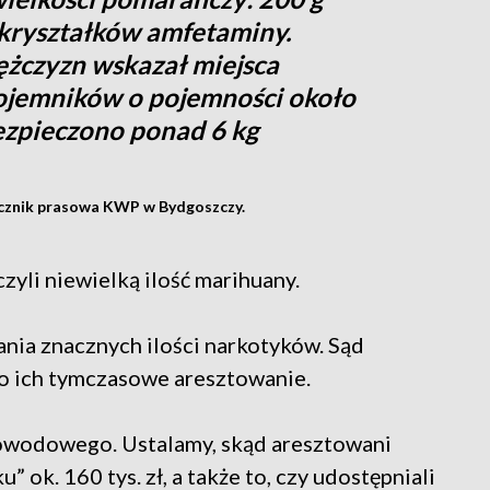
 kryształków amfetaminy.
żczyzn wskazał miejsca
pojemników o pojemności około
bezpieczono ponad 6 kg
rzecznik prasowa KWP w Bydgoszczy.
yli niewielką ilość marihuany.
dania znacznych ilości narkotyków. Sąd
 o ich tymczasowe aresztowanie.
dowodowego. Ustalamy, skąd aresztowani
” ok. 160 tys. zł, a także to, czy udostępniali