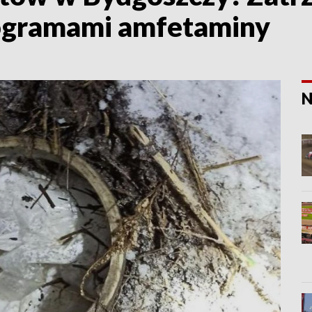
logramami amfetaminy
N