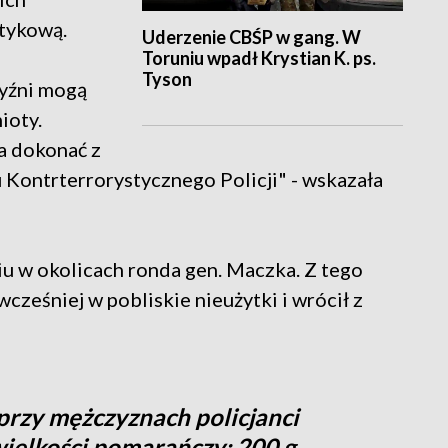
tykową.
Uderzenie CBŚP w gang. W
Toruniu wpadł Krystian K. ps.
Tyson
zyźni mogą
ioty.
a dokonać z
Kontrterrorystycznego Policji" - wskazała
niu w okolicach ronda gen. Maczka. Z tego
cześniej w pobliskie nieużytki i wrócił z
rzy mężczyznach policjanci
 wielkości pomarańczy: 200 g