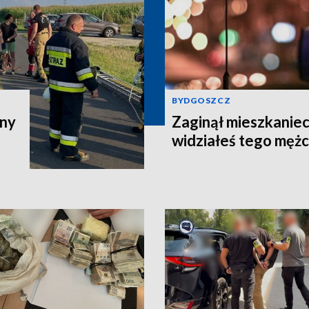
BYDGOSZCZ
zny
Zaginął mieszkaniec
widziałeś tego męż