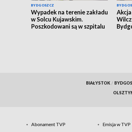
BYDGOSZCZ
BYDGO
Wypadek na terenie zakładu
Akcja 
w Solcu Kujawskim.
Wilcz
Poszkodowani są w szpitalu
Bydgo
mężcz
kilog
[wide
BIAŁYSTOK
/
BYDGO
OLSZTY
Abonament TVP
Emisja w TVP