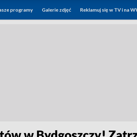
asze programy
Galerie zdjęć
Reklamuj się w TV i na
stów w Bydgoszczy! Zatr