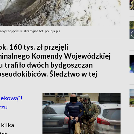
 (zdjęcie ilustracyjne fot. policja.pl)
. 160 tys. zł przejęli
yminalnego Komendy Wojewódzkiej
tu trafiło dwóch bydgoszczan
seudokibiców. Śledztwo w tej
lekową”!
rzu
 kilka
ich