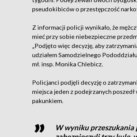
pseudokibiców o przestępczość narko
Z informacji policji wynikało, że mężc
mieć przy sobie niebezpieczne przedm
„Podjęto więc decyzję, aby zatrzymani
udziałem Samodzielnego Pododdziału 
mł. insp. Monika Chlebicz.
Policjanci podjęli decyzję o zatrzyma
miejsca jeden z podejrzanych poszedł w
pakunkiem.
W wyniku przeszukania p
zabezpieczyli trzy kule,