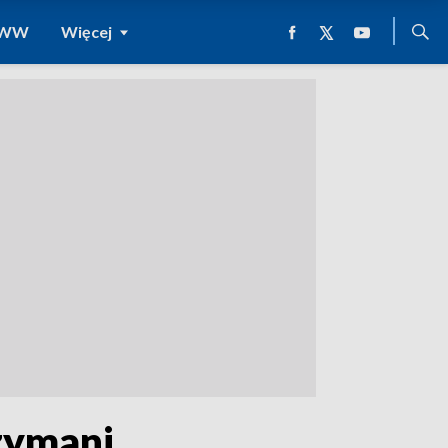
 WWW
Więcej
zymani