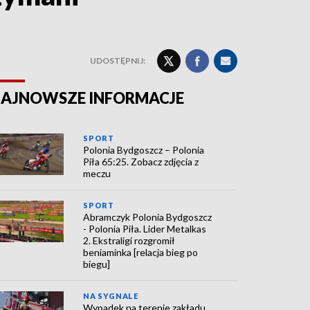
UDOSTĘPNIJ:
AJNOWSZE INFORMACJE
SPORT
Polonia Bydgoszcz – Polonia
Piła 65:25. Zobacz zdjęcia z
meczu
SPORT
Abramczyk Polonia Bydgoszcz
- Polonia Piła. Lider Metalkas
2. Ekstraligi rozgromił
beniaminka [relacja bieg po
biegu]
NA SYGNALE
Wypadek na terenie zakładu