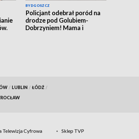
BYDGOSZCZ
Policjant odebrał poród na
ianie
drodze pod Golubiem-
ów.
Dobrzyniem! Mama i
rafił
noworodek czują się dobrze
[wideo]
KÓW
/
LUBLIN
/
ŁÓDŹ
/
ROCŁAW
 Telewizja Cyfrowa
Sklep TVP