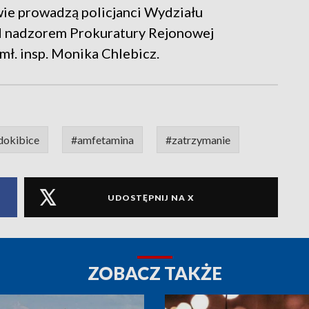
wie prowadzą policjanci Wydziału
 nadzorem Prokuratury Rejonowej
ł. insp. Monika Chlebicz.
dokibice
#amfetamina
#zatrzymanie
UDOSTĘPNIJ NA X
ZOBACZ TAKŻE