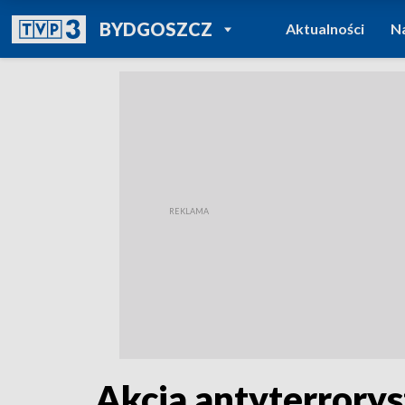
POWRÓT DO
BYDGOSZCZ
Aktualności
N
TVP REGIONY
Akcja antyterrory