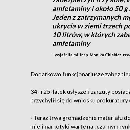
amfetaminy i około 50 g
Jeden z zatrzymanych mę
ukrycia w ziemi trzech 
10 litrów, w których za
amfetaminy
- wyjaśniła mł. insp. Monika Chlebicz, 
Dodatkowo funkcjonariusze zabezpiecz
34- i 25-latek usłyszeli zarzuty posia
przychylił się do wniosku prokuratury
- Teraz trwa gromadzenie materiału 
mieli narkotyki warte na „czarnym rynku