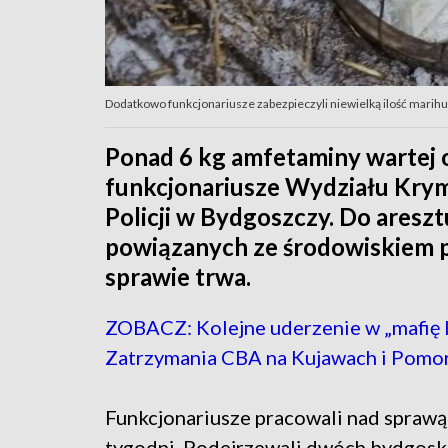
Dodatkowo funkcjonariusze zabezpieczyli niewielką ilość marihuany
Ponad 6 kg amfetaminy wartej ok
funkcjonariusze Wydziału Kr
Policji w Bydgoszczy. Do aresz
powiązanych ze środowiskiem p
sprawie trwa.
ZOBACZ: Kolejne uderzenie w „mafię 
Zatrzymania CBA na Kujawach i Pomo
Funkcjonariusze pracowali nad sprawą
tygodni. Podejrzewali dwóch bydgosk