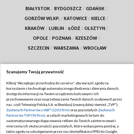
BIAŁYSTOK
/
BYDGOSZCZ
/
GDAŃSK
/
GORZÓW WLKP.
/
KATOWICE
/
KIELCE
/
KRAKÓW
/
LUBLIN
/
ŁÓDŹ
/
OLSZTYN
/
OPOLE
/
POZNAŃ
/
RZESZÓW
/
SZCZECIN
/
WARSZAWA
/
WROCŁAW
Szanujemy Twoją prywatność
Dołącz do nas:
Kliknij "Akceptuję i przechodzę do serwisu", aby wyrazić zgody na
korzystanie z technologii automatycznego śledzenia i zbierania danych,
TVP
dostęp do informacji na Twoim urządzeniu końcowym i ich
Abonament TVP
przechowywanie oraz na przetwarzanie Twoich danych osobowych przez
Regulamin TVP
nas, czyli Telewizję Polską S.A. w likwidacji (zwaną dalej również „TVP”),
Emisja w TVP
Polityka prywatności
Zaufanych Partnerów z IAB* (1201 firm)
oraz pozostałych
Zaufanych
Partnerów TVP (93 firm)
, w celach marketingowych (w tym do
Centrum informacji TVP
Moje zgody
zautomatyzowanego dopasowania reklam do Twoich zainteresowań i
mierzenia ich skuteczności) i pozostałych, które wskazujemy poniżej, a
Naziemna Telewizja Cyfrowa
Pomoc
także zgody na udostępnianie przez nas identyfikatora PPID do Google.