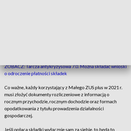
Termin na zgłoszenie do Małego ZUS plus dla większości
przedsiębiorców minął 1 lutego. Przedsiębiorcy, którzy
wznowią prowadzenie pozarolniczej działalności
gospodarczej albo spełnią warunki do ulgi w ciągu roku (np.
po zakończeniu okresu 24 miesięcy korzystania z
„preferencyjnych składek” na ubezpieczenia społeczne),
mogą zgłosić się do Małego ZUS plus w terminie 7 dni od
zaistnienia zmiany.
ZOBACZ: Tarcza antykryzysowa 7.0. Można składać wnioski
o odroczenie płatności składek
Co ważne, każdy korzystający z Małego ZUS plus w 2021 r.
musi złożyć dokumenty rozliczeniowe z informacją o
rocznym przychodzie, rocznym dochodzie oraz formach
opodatkowania z tytułu prowadzenia działalności
gospodarczej.
Jeśli opłaca składki wyłącznie sam za siebie, to będą to