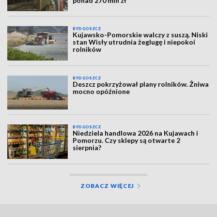
ponad 270 mln zł
BYDGOSZCZ
Kujawsko-Pomorskie walczy z suszą. Niski
stan Wisły utrudnia żeglugę i niepokoi
rolników
BYDGOSZCZ
Deszcz pokrzyżował plany rolników. Żniwa
mocno opóźnione
BYDGOSZCZ
Niedziela handlowa 2026 na Kujawach i
Pomorzu. Czy sklepy są otwarte 2
sierpnia?
ZOBACZ WIĘCEJ