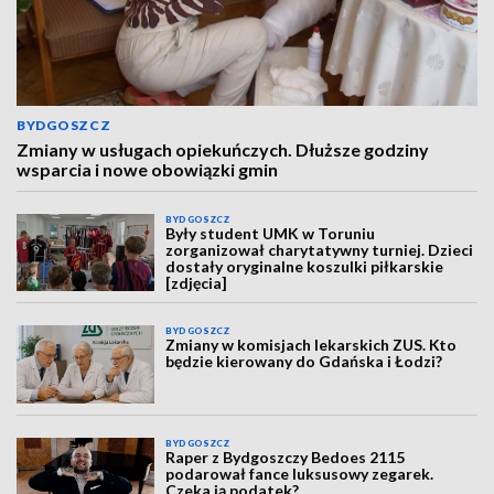
BYDGOSZCZ
Zmiany w usługach opiekuńczych. Dłuższe godziny
wsparcia i nowe obowiązki gmin
BYDGOSZCZ
Były student UMK w Toruniu
zorganizował charytatywny turniej. Dzieci
dostały oryginalne koszulki piłkarskie
[zdjęcia]
BYDGOSZCZ
Zmiany w komisjach lekarskich ZUS. Kto
będzie kierowany do Gdańska i Łodzi?
BYDGOSZCZ
Raper z Bydgoszczy Bedoes 2115
podarował fance luksusowy zegarek.
Czeka ją podatek?