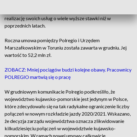
Urząd marszałkowski dokonał zmian w siatce połączeń
ponieważ operator kolejowy Polregio przedstawił za
realizację swoich usług o wiele wyższe stawki niż w
poprzednich latach.
Roczna umowa pomiędzy Polregio i Urzędem
Marszałkowskim w Toruniu została zawarta w grudniu. Jej
wartość to 52,2 mln zł.
ZOBACZ: Mniej pociągów budzi kolejne obawy. Pracownicy
POLREGIO martwią się o pracę
W grudniowym komunikacie Polregio podkreśliło, że
województwo kujawsko-pomorskie jest jedynym w Polsce,
które zdecydowało się na tak radykalne ograniczenie liczby
połączeń w nowym rozkładzie jazdy 2020/2021. Wskazano,
że decyzja zarządu województwa oznacza zlikwidowanie
kilkudziesięciu połączeń w województwie kujawsko-
pomorskim. W ramach nowej umowy całkowicie