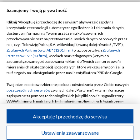
Szanujemy Twoją prywatność
Dołącz do nas:
Kliknij "Akceptuję i przechodzę do serwisu", aby wyrazić zgody na
korzystanie z technologii automatycznego śledzenia i zbierania danych,
TVP
dostęp do informacji na Twoim urządzeniu końcowym i ich
Abonament TVP
przechowywanie oraz na przetwarzanie Twoich danych osobowych przez
Regulamin TVP
nas, czyli Telewizję Polską S.A. w likwidacji (zwaną dalej również „TVP”),
Emisja w TVP
Polityka prywatności
Zaufanych Partnerów z IAB* (1201 firm)
oraz pozostałych
Zaufanych
Partnerów TVP (93 firm)
, w celach marketingowych (w tym do
Centrum informacji TVP
Moje zgody
zautomatyzowanego dopasowania reklam do Twoich zainteresowań i
mierzenia ich skuteczności) i pozostałych, które wskazujemy poniżej, a
Naziemna Telewizja Cyfrowa
Pomoc
także zgody na udostępnianie przez nas identyfikatora PPID do Google.
Sklep TVP
Biuro reklamy
Twoje dane osobowe zbierane podczas odwiedzania przez Ciebie naszych
Rada Programowa
Kontakt
poszczególnych serwisów
zwanych dalej „Portalem”, w tym informacje
zapisywane za pomocą technologii takich jak: pliki cookie, sygnalizatory
System NOS
WWW lub innych podobnych technologii umożliwiających świadczenie
dopasowanych i bezpiecznych usług, personalizację treści oraz reklam,
Informacje o nadawcy
Kanały
udostępnianie funkcji mediów społecznościowych oraz analizowanie
Akceptuję i przechodzę do serwisu
ruchu w Internecie.
Program dla prasy
©2026 Telewizja Polska S.A. w likwidacji
Biuro Reklamy
Twoje dane osobowe zbierane podczas odwiedzania przez Ciebie
Ustawienia zaawansowane
poszczególnych serwisów
na Portalu, takie jak adresy IP, identyfikatory
Ogłoszenie przetargowe