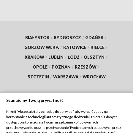
BIAŁYSTOK
/
BYDGOSZCZ
/
GDAŃSK
/
GORZÓW WLKP.
/
KATOWICE
/
KIELCE
/
KRAKÓW
/
LUBLIN
/
ŁÓDŹ
/
OLSZTYN
/
OPOLE
/
POZNAŃ
/
RZESZÓW
/
SZCZECIN
/
WARSZAWA
/
WROCŁAW
Szanujemy Twoją prywatność
Dołącz do nas:
Kliknij "Akceptuję i przechodzę do serwisu", aby wyrazić zgody na
korzystanie z technologii automatycznego śledzenia i zbierania danych,
TVP
dostęp do informacji na Twoim urządzeniu końcowym i ich
Abonament TVP
przechowywanie oraz na przetwarzanie Twoich danych osobowych przez
Regulamin TVP
nas, czyli Telewizję Polską S.A. w likwidacji (zwaną dalej również „TVP”),