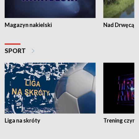
Magazyn nakielski
Nad Drwęcą
SPORT
Liga na skróty
Trening czyni 