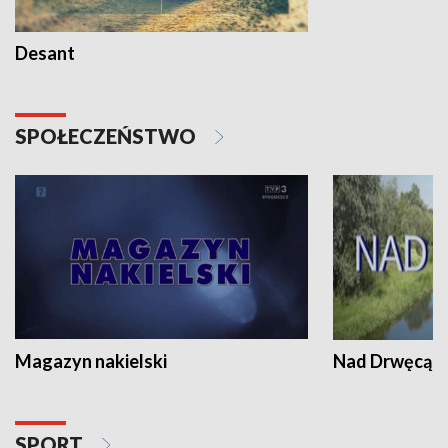
Desant
SPOŁECZEŃSTWO
Magazyn nakielski
Nad Drwęcą
SPORT