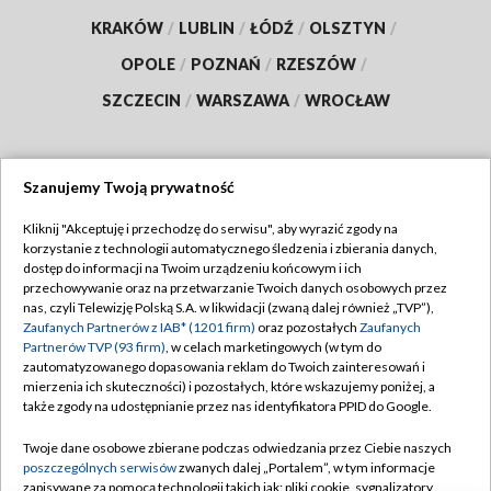
KRAKÓW
/
LUBLIN
/
ŁÓDŹ
/
OLSZTYN
/
OPOLE
/
POZNAŃ
/
RZESZÓW
/
SZCZECIN
/
WARSZAWA
/
WROCŁAW
Szanujemy Twoją prywatność
Dołącz do nas:
Kliknij "Akceptuję i przechodzę do serwisu", aby wyrazić zgody na
korzystanie z technologii automatycznego śledzenia i zbierania danych,
TVP
dostęp do informacji na Twoim urządzeniu końcowym i ich
Abonament TVP
przechowywanie oraz na przetwarzanie Twoich danych osobowych przez
Regulamin TVP
nas, czyli Telewizję Polską S.A. w likwidacji (zwaną dalej również „TVP”),
Emisja w TVP
Polityka prywatności
Zaufanych Partnerów z IAB* (1201 firm)
oraz pozostałych
Zaufanych
Partnerów TVP (93 firm)
, w celach marketingowych (w tym do
Centrum informacji TVP
Moje zgody
zautomatyzowanego dopasowania reklam do Twoich zainteresowań i
mierzenia ich skuteczności) i pozostałych, które wskazujemy poniżej, a
Naziemna Telewizja Cyfrowa
Pomoc
także zgody na udostępnianie przez nas identyfikatora PPID do Google.
Sklep TVP
Biuro reklamy
Twoje dane osobowe zbierane podczas odwiedzania przez Ciebie naszych
Rada Programowa
Kontakt
poszczególnych serwisów
zwanych dalej „Portalem”, w tym informacje
zapisywane za pomocą technologii takich jak: pliki cookie, sygnalizatory