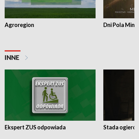
Agroregion
Dni Pola Min
INNE
Ekspert ZUS odpowiada
Stada ogieró