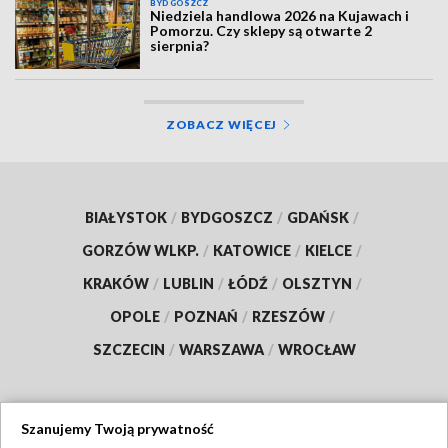
BYDGOSZCZ
Niedziela handlowa 2026 na Kujawach i
Pomorzu. Czy sklepy są otwarte 2
sierpnia?
ZOBACZ WIĘCEJ
BIAŁYSTOK
/
BYDGOSZCZ
/
GDAŃSK
/
GORZÓW WLKP.
/
KATOWICE
/
KIELCE
/
KRAKÓW
/
LUBLIN
/
ŁÓDŹ
/
OLSZTYN
/
OPOLE
/
POZNAŃ
/
RZESZÓW
/
SZCZECIN
/
WARSZAWA
/
WROCŁAW
Szanujemy Twoją prywatność
Dołącz do nas: