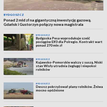
BYDGOSZCZ
Ponad 2 mld zł na gigantyczną inwestycję gazową.
Gdańsk i Gustorzyn połączy nowa magistrala
BYDGOSZCZ
Bydgoska Pesa wyprodukuje sześć
pociągów Elf3 dla Polregio. Kontrakt wart
ponad 270 mln zł
BYDGOSZCZ
Kujawsko-Pomorskie walczy z suszą. Niski
stan Wisły utrudnia żeglugę i niepokoi
rolników
BYDGOSZCZ
Deszcz pokrzyżował plany rolników. Żniwa
mocno opóźnione