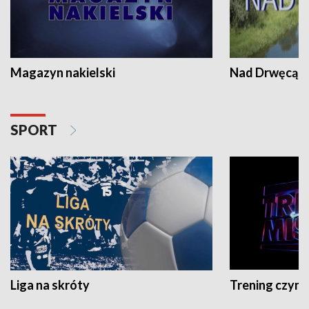
Magazyn nakielski
Nad Drwęcą
SPORT
Liga na skróty
Trening czyni 