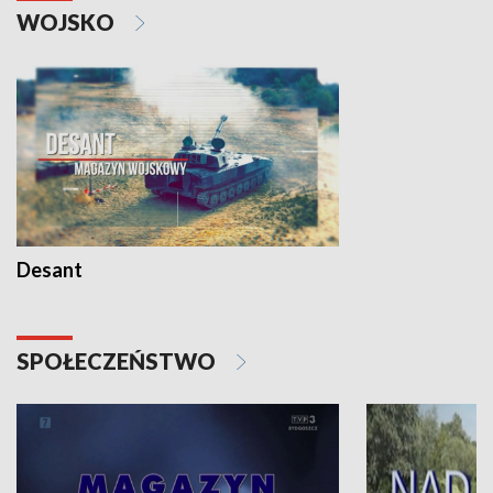
WOJSKO
Desant
SPOŁECZEŃSTWO