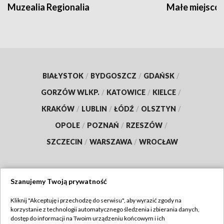
Muzealia Regionalia
Małe miejscow
BIAŁYSTOK
/
BYDGOSZCZ
/
GDAŃSK
/
GORZÓW WLKP.
/
KATOWICE
/
KIELCE
/
KRAKÓW
/
LUBLIN
/
ŁÓDŹ
/
OLSZTYN
/
OPOLE
/
POZNAŃ
/
RZESZÓW
/
SZCZECIN
/
WARSZAWA
/
WROCŁAW
Szanujemy Twoją prywatność
Dołącz do nas:
Kliknij "Akceptuję i przechodzę do serwisu", aby wyrazić zgody na
korzystanie z technologii automatycznego śledzenia i zbierania danych,
TVP
dostęp do informacji na Twoim urządzeniu końcowym i ich