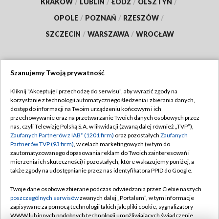
KRAKÓW
/
LUBLIN
/
ŁÓDŹ
/
OLSZTYN
/
OPOLE
/
POZNAŃ
/
RZESZÓW
/
SZCZECIN
/
WARSZAWA
/
WROCŁAW
Szanujemy Twoją prywatność
Dołącz do nas:
Kliknij "Akceptuję i przechodzę do serwisu", aby wyrazić zgody na
korzystanie z technologii automatycznego śledzenia i zbierania danych,
TVP
dostęp do informacji na Twoim urządzeniu końcowym i ich
Abonament TVP
przechowywanie oraz na przetwarzanie Twoich danych osobowych przez
Regulamin TVP
nas, czyli Telewizję Polską S.A. w likwidacji (zwaną dalej również „TVP”),
Emisja w TVP
Polityka prywatności
Zaufanych Partnerów z IAB* (1201 firm)
oraz pozostałych
Zaufanych
Partnerów TVP (93 firm)
, w celach marketingowych (w tym do
Centrum informacji TVP
Moje zgody
zautomatyzowanego dopasowania reklam do Twoich zainteresowań i
mierzenia ich skuteczności) i pozostałych, które wskazujemy poniżej, a
Naziemna Telewizja Cyfrowa
Pomoc
także zgody na udostępnianie przez nas identyfikatora PPID do Google.
Sklep TVP
Biuro reklamy
Twoje dane osobowe zbierane podczas odwiedzania przez Ciebie naszych
Rada Programowa
Kontakt
poszczególnych serwisów
zwanych dalej „Portalem”, w tym informacje
zapisywane za pomocą technologii takich jak: pliki cookie, sygnalizatory
System NOS
WWW lub innych podobnych technologii umożliwiających świadczenie