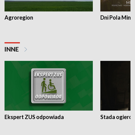
Agroregion
Dni Pola Min
INNE
Ekspert ZUS odpowiada
Stada ogieró