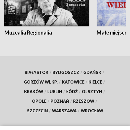
Muzealia Regionalia
Małe miejscow
BIAŁYSTOK
/
BYDGOSZCZ
/
GDAŃSK
/
GORZÓW WLKP.
/
KATOWICE
/
KIELCE
/
KRAKÓW
/
LUBLIN
/
ŁÓDŹ
/
OLSZTYN
/
OPOLE
/
POZNAŃ
/
RZESZÓW
/
SZCZECIN
/
WARSZAWA
/
WROCŁAW