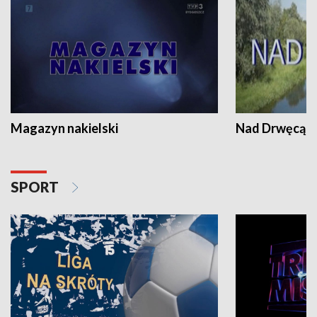
Magazyn nakielski
Nad Drwęcą
SPORT