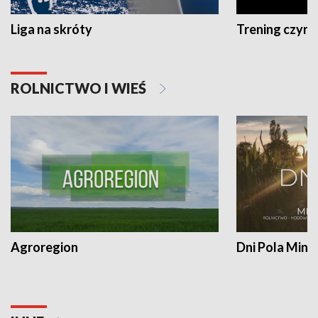
Liga na skróty
Trening czyni 
ROLNICTWO I WIEŚ
Agroregion
Dni Pola Min