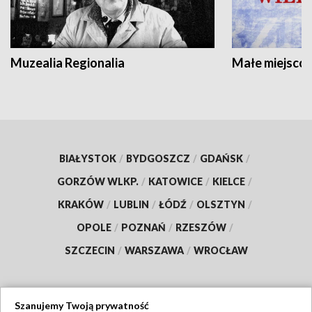
Muzealia Regionalia
Małe miejscow
BIAŁYSTOK
/
BYDGOSZCZ
/
GDAŃSK
/
GORZÓW WLKP.
/
KATOWICE
/
KIELCE
/
KRAKÓW
/
LUBLIN
/
ŁÓDŹ
/
OLSZTYN
/
OPOLE
/
POZNAŃ
/
RZESZÓW
/
SZCZECIN
/
WARSZAWA
/
WROCŁAW
Szanujemy Twoją prywatność