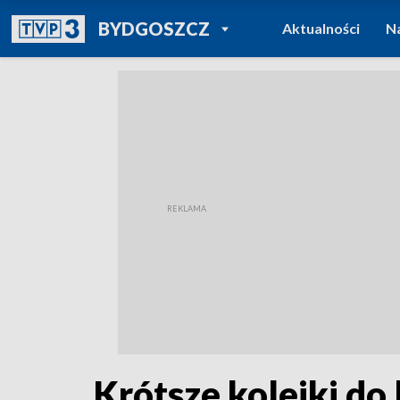
POWRÓT DO
BYDGOSZCZ
Aktualności
N
TVP REGIONY
Krótsze kolejki do