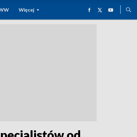
 WWW
Więcej
specjalistów od