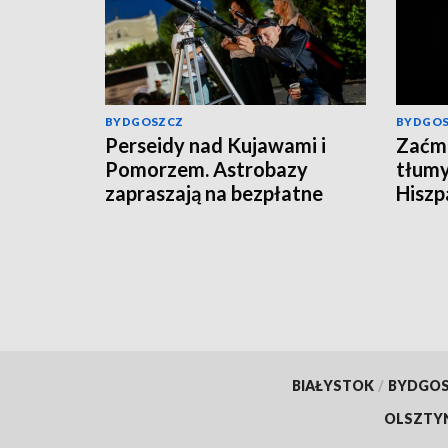
BYDGOSZCZ
BYDGO
Perseidy nad Kujawami i
Zaćmi
Pomorzem. Astrobazy
tłumy
zapraszają na bezpłatne
Hiszpa
obserwacje nocnego nieba
BIAŁYSTOK
/
BYDGO
OLSZTY