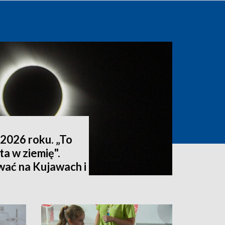
2026 roku. „To
ta w ziemię".
wać na Kujawach i
ktualizacja]