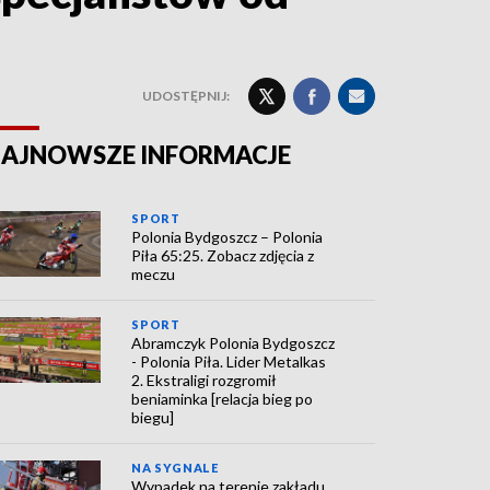
UDOSTĘPNIJ:
AJNOWSZE INFORMACJE
SPORT
Polonia Bydgoszcz – Polonia
Piła 65:25. Zobacz zdjęcia z
meczu
SPORT
Abramczyk Polonia Bydgoszcz
- Polonia Piła. Lider Metalkas
2. Ekstraligi rozgromił
beniaminka [relacja bieg po
biegu]
NA SYGNALE
Wypadek na terenie zakładu