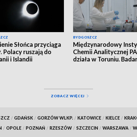
SZCZ
BYDGOSZCZ
enie Słońca przyciąga
Międzynarodowy Insty
. Polacy ruszają do
Chemii Analitycznej PA
nii i Islandii
działa w Toruniu. Bada
najwyższym poziomie
naukowym!
ZOBACZ WIĘCEJ
SZCZ
/
GDAŃSK
/
GORZÓW WLKP.
/
KATOWICE
/
KIELCE
/
KRA
N
/
OPOLE
/
POZNAŃ
/
RZESZÓW
/
SZCZECIN
/
WARSZAWA
/
W