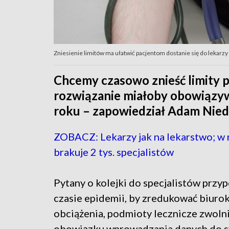
Zniesienie limitów ma ułatwić pacjentom dostanie się do lekarzy 
Chcemy czasowo znieść limity p
rozwiązanie miałoby obowiązywa
roku – zapowiedział Adam Niedz
ZOBACZ: Lekarzy jak na lekarstwo; w 
brakuje 2 tys. specjalistów
Pytany o kolejki do specjalistów przyp
czasie epidemii, by zredukować biuro
obciążenia, podmioty lecznicze zwolni
obowiązku wprowadzania danych do 