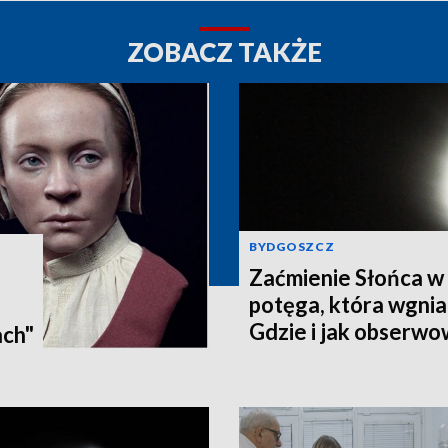
ZOBACZ TAKŻE
BYDGOSZCZ
Zaćmienie Słońca w 
potęga, która wgnia
:
Gdzie i jak obserwo
ach"
Pomorzu? [zdjęcia, a