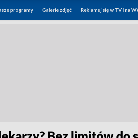
asze programy
Galerie zdjęć
Reklamuj się w TV i na
 lekarzy? Bez limitów do 