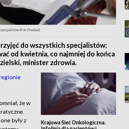
specjalistów (Fot. Pixabay)
rzyjęć do wszystkich specjalistów;
ć od kwietnia, co najmniej do końca
ielski, minister zdrowia.
regionie
omniał, że w
kratyczne
one były z
Krajowa Sieć Onkologiczna.
Infolinia dla pacjentów i
systemu