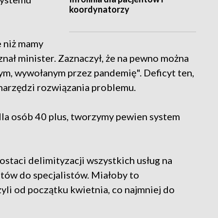
koordynatorzy
e niż mamy
nał minister. Zaznaczył, że na pewno można
m, wywołanym przez pandemię". Deficyt ten,
narzędzi rozwiązania problemu.
la osób 40 plus, tworzymy pewien system
staci delimityzacji wszystkich usług na
itów do specjalistów. Miałoby to
li od początku kwietnia, co najmniej do