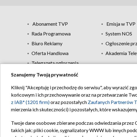
Abonament TVP
Emisja w TVP
Rada Programowa
System NOS
Biuro Reklamy
Ogłoszenie pr
Oferta Handlowa
Akademia Tele
Telegazeta ogłoszenia
Szanujemy Twoją prywatność
Regulamin TVP
Kliknij "Akceptuję i przechodzę do serwisu", aby wyrazić zg
końcowym i ich przechowywanie oraz na przetwarzanie Twoich
z IAB* (1201 firm)
oraz pozostałych
Zaufanych Partnerów T
mierzenia ich skuteczności) i pozostałych, które wskazujemy
Twoje dane osobowe zbierane podczas odwiedzania przez 
takich jak: pliki cookie, sygnalizatory WWW lub innych pod