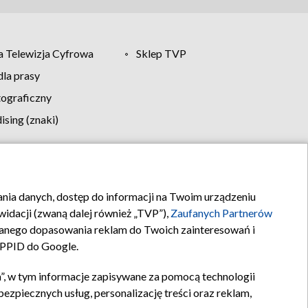
 Telewizja Cyfrowa
Sklep TVP
la prasy
tograficzny
sing (znaki)
klamy
Kontakt
rania danych, dostęp do informacji na Twoim urządzeniu
idacji (zwaną dalej również „TVP”),
Zaufanych Partnerów
anego dopasowania reklam do Twoich zainteresowań i
a PPID do Google.
”, w tym informacje zapisywane za pomocą technologii
zpiecznych usług, personalizację treści oraz reklam,