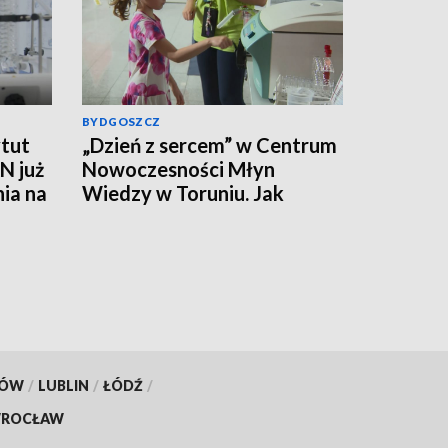
BYDGOSZCZ
tut
„Dzień z sercem” w Centrum
N już
Nowoczesności Młyn
nia na
Wiedzy w Toruniu. Jak
działa ten mięsień, ile krwi
pompuje w minutę?
KÓW
/
LUBLIN
/
ŁÓDŹ
/
ROCŁAW