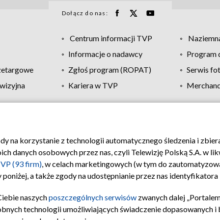
Dołącz do nas:
Centrum informacji TVP
Naziemna
Informacje o nadawcy
Program d
zetargowe
Zgłoś program (ROPAT)
Serwis fo
wizyjna
Kariera w TVP
Merchandi
Polityka prywatności
Moje zgody
Pomoc
Biuro re
ody na korzystanie z technologii automatycznego śledzenia i zbie
 danych osobowych przez nas, czyli Telewizję Polską S.A. w likw
VP (93 firm)
, w celach marketingowych (w tym do zautomatyzow
 poniżej, a także zgody na udostępnianie przez nas identyfikator
Ciebie naszych
poszczególnych serwisów
zwanych dalej „Portalem
obnych technologii umożliwiających świadczenie dopasowanych i be