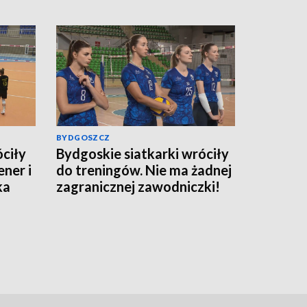
BYDGOSZCZ
óciły
Bydgoskie siatkarki wróciły
ner i
do treningów. Nie ma żadnej
ka
zagranicznej zawodniczki!