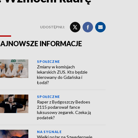
UDOSTĘPNIJ:
AJNOWSZE INFORMACJE
SPOŁECZNE
Zmiany w komisjach
lekarskich ZUS. Kto będzie
kierowany do Gdańska i
Łodzi?
SPOŁECZNE
Raper z Bydgoszczy Bedoes
2115 podarował fance
luksusowy zegarek. Czeka ją
podatek?
NA SYGNALE
Wielki pożar na Szwederowie