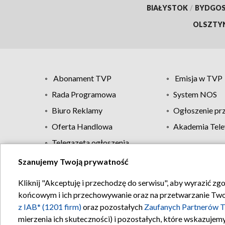
BIAŁYSTOK
/
BYDGO
OLSZTY
Abonament TVP
Emisja w TVP
Rada Programowa
System NOS
Biuro Reklamy
Ogłoszenie pr
Oferta Handlowa
Akademia Tele
Telegazeta ogłoszenia
Szanujemy Twoją prywatność
Regulamin TVP
Kliknij "Akceptuję i przechodzę do serwisu", aby wyrazić zg
końcowym i ich przechowywanie oraz na przetwarzanie Twoich
z IAB* (1201 firm)
oraz pozostałych
Zaufanych Partnerów T
mierzenia ich skuteczności) i pozostałych, które wskazujemy