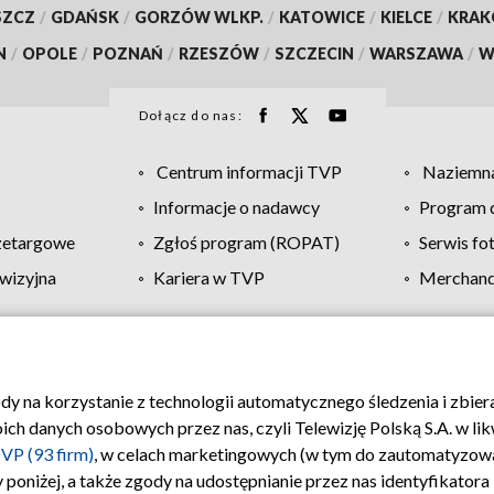
SZCZ
/
GDAŃSK
/
GORZÓW WLKP.
/
KATOWICE
/
KIELCE
/
KRA
N
/
OPOLE
/
POZNAŃ
/
RZESZÓW
/
SZCZECIN
/
WARSZAWA
/
W
Dołącz do nas:
Centrum informacji TVP
Naziemna
Informacje o nadawcy
Program d
zetargowe
Zgłoś program (ROPAT)
Serwis fo
wizyjna
Kariera w TVP
Merchandi
Polityka prywatności
Moje zgody
Pomoc
Biuro re
ody na korzystanie z technologii automatycznego śledzenia i zbie
 danych osobowych przez nas, czyli Telewizję Polską S.A. w likw
VP (93 firm)
, w celach marketingowych (w tym do zautomatyzow
 poniżej, a także zgody na udostępnianie przez nas identyfikator