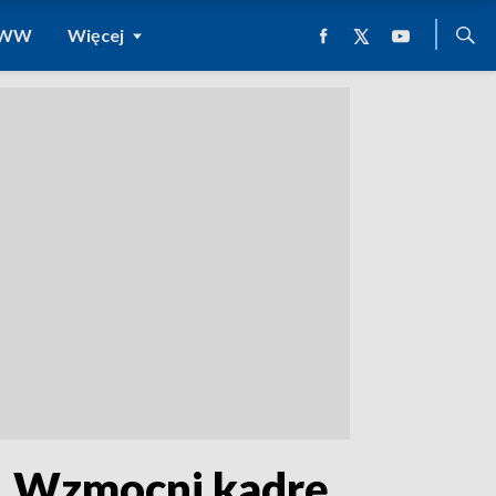
 WWW
Więcej
. Wzmocni kadrę