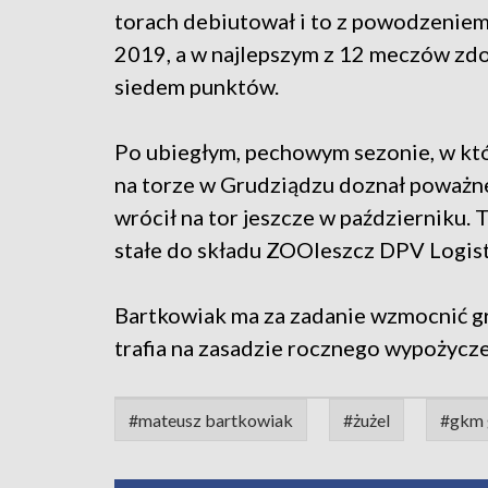
torach debiutował i to z powodzenie
2019, a w najlepszym z 12 meczów zd
siedem punktów.
Po ubiegłym, pechowym sezonie, w kt
na torze w Grudziądzu doznał poważnej
wrócił na tor jeszcze w październiku. 
stałe do składu ZOOleszcz DPV Logis
Bartkowiak ma za zadanie wzmocnić gr
trafia na zasadzie rocznego wypożycze
#mateusz bartkowiak
#żużel
#gkm 