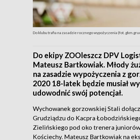
Do klubu trafia na zasadzie rocznego wypożyczenia (fot. gkm.gru
Do ekipy ZOOleszcz DPV Logis
Mateusz Bartkowiak. Młody żuż
na zasadzie wypożyczenia z gor
2020 18-latek będzie musiał wy
udowodnić swój potencjał.
Wychowanek gorzowskiej Stali dołąc
Grudziądzu do Kacpra Łobodzińskiego
Zielińskiego pod oko trenera juniorów
Kościechy. Mateusz Bartkowiak na ek