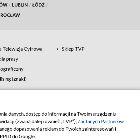
KÓW
/
LUBLIN
/
ŁÓDŹ
/
ROCŁAW
 Telewizja Cyfrowa
Sklep TVP
la prasy
tograficzny
sing (znaki)
klamy
Kontakt
rania danych, dostęp do informacji na Twoim urządzeniu
idacji (zwaną dalej również „TVP”),
Zaufanych Partnerów
anego dopasowania reklam do Twoich zainteresowań i
a PPID do Google.