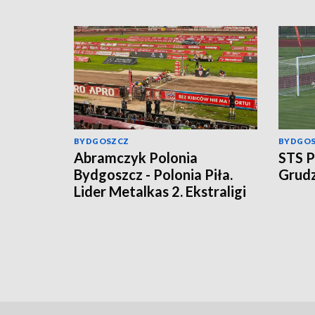
BYDGOSZCZ
BYDGO
Abramczyk Polonia
STS P
Bydgoszcz - Polonia Piła.
Grudz
Lider Metalkas 2. Ekstraligi
rozgromił beniaminka
[relacja bieg po biegu]