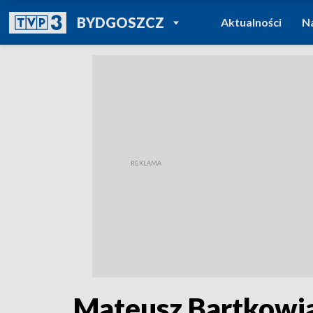
POWRÓT DO
BYDGOSZCZ
Aktualności
N
TVP REGIONY
Mateusz Bartkowi