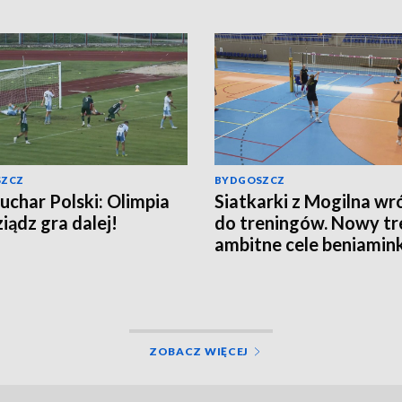
SZCZ
BYDGOSZCZ
uchar Polski: Olimpia
Siatkarki z Mogilna wr
iądz gra dalej!
do treningów. Nowy tre
ambitne cele beniamin
Tauron Ligi
ZOBACZ WIĘCEJ