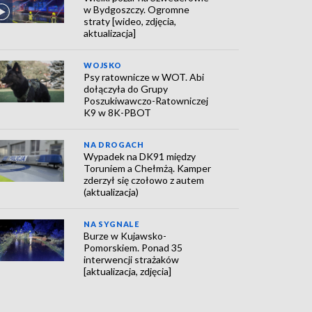
w Bydgoszczy. Ogromne
straty [wideo, zdjęcia,
aktualizacja]
WOJSKO
Psy ratownicze w WOT. Abi
dołączyła do Grupy
Poszukiwawczo-Ratowniczej
K9 w 8K-PBOT
NA DROGACH
Wypadek na DK91 między
Toruniem a Chełmżą. Kamper
zderzył się czołowo z autem
(aktualizacja)
NA SYGNALE
Burze w Kujawsko-
Pomorskiem. Ponad 35
interwencji strażaków
[aktualizacja, zdjęcia]