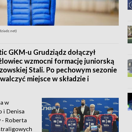
dziadz.net)
tic GKM-u Grudziądz dołączył
lowiec wzmocni formację juniorską
zowskiej Stali. Po pechowym sezonie
walczyć miejsce w składzie i
za w
 i Denisa
 - Roberta
straligowych