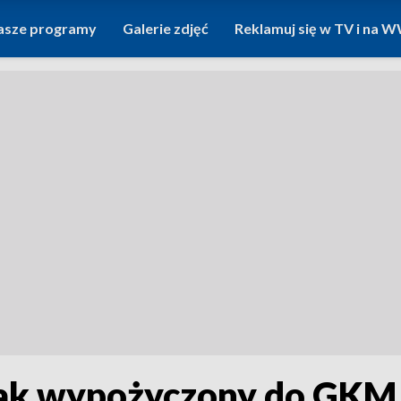
asze programy
Galerie zdjęć
Reklamuj się w TV i na
ak wypożyczony do GKM