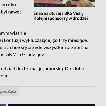
m w roku
obył nawet
Enea na dłużej z BKS Visłą.
Kolejni sponsorzy w drodze?
órym właśnie
 kontuzji wykluczającej go trzy miesiące,
Teraz chce się przede wszystkim przebić na
tic GKM-u Grudziądz.
udziądzką formację juniorską. Do klubu
nia.
grudziądz