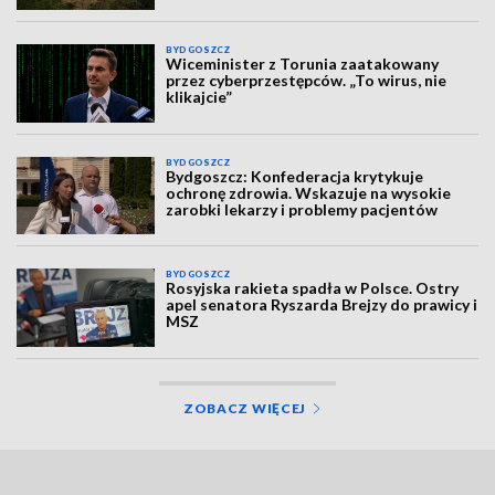
BYDGOSZCZ
Wiceminister z Torunia zaatakowany
przez cyberprzestępców. „To wirus, nie
klikajcie”
BYDGOSZCZ
Bydgoszcz: Konfederacja krytykuje
ochronę zdrowia. Wskazuje na wysokie
zarobki lekarzy i problemy pacjentów
BYDGOSZCZ
Rosyjska rakieta spadła w Polsce. Ostry
apel senatora Ryszarda Brejzy do prawicy i
MSZ
ZOBACZ WIĘCEJ