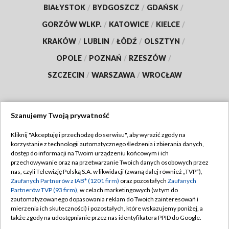
BIAŁYSTOK
/
BYDGOSZCZ
/
GDAŃSK
/
GORZÓW WLKP.
/
KATOWICE
/
KIELCE
/
KRAKÓW
/
LUBLIN
/
ŁÓDŹ
/
OLSZTYN
/
OPOLE
/
POZNAŃ
/
RZESZÓW
/
SZCZECIN
/
WARSZAWA
/
WROCŁAW
Szanujemy Twoją prywatność
Dołącz do nas:
Kliknij "Akceptuję i przechodzę do serwisu", aby wyrazić zgody na
korzystanie z technologii automatycznego śledzenia i zbierania danych,
TVP
dostęp do informacji na Twoim urządzeniu końcowym i ich
Abonament TVP
przechowywanie oraz na przetwarzanie Twoich danych osobowych przez
Regulamin TVP
nas, czyli Telewizję Polską S.A. w likwidacji (zwaną dalej również „TVP”),
Emisja w TVP
Polityka prywatności
Zaufanych Partnerów z IAB* (1201 firm)
oraz pozostałych
Zaufanych
Partnerów TVP (93 firm)
, w celach marketingowych (w tym do
Centrum informacji TVP
Moje zgody
zautomatyzowanego dopasowania reklam do Twoich zainteresowań i
mierzenia ich skuteczności) i pozostałych, które wskazujemy poniżej, a
Naziemna Telewizja Cyfrowa
Pomoc
także zgody na udostępnianie przez nas identyfikatora PPID do Google.
Sklep TVP