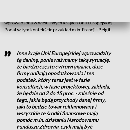
Rzecznik rządu Piotr Müller podkreślał w środę, że
projektowany podatek to "opłata, która została
wprowadzona w wielu innych krajach Unii Europejskiej".
Podał w tym kontekście przykład m.in. Francji i Belgii.
Inne kraje Unii Europejskiej wprowadziły
tę daninę, ponieważ mamy taką sytuację,
że bardzo często cyfrowi giganci, duże
firmy unikają opodatkowania i ten
podatek, który teraz jest w fazie
konsultacji, w fazie projektowej, zakłada,
że będzie od 2 do 15 proc. - zależnie od
tego, jakie będą przychody danej firmy,
jaki to będzie towar reklamowany i
wszystkie te środki finansowe mają
pomóc m.in. działaniu Narodowemu
Funduszu Zdrowia, czyli mają być