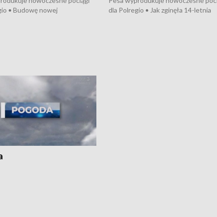
rodukuje nowoczesne pociągi
Pesa wyprodukuje nowoczesne poci
gio • Budowę nowej
dla Polregio • Jak zginęła 14-letnia
ktury gazowej między
dziewczyna z Torunia • Nowelizacja
m a Gustorzynem. •
ustawy o pomocy społecznej już
rsje wokół Wojewódzkiego
obowiązuje • W lasach pojawiły się ku
Specjalistycznego we
borowiki • Urodzaj kukurydzy w regi
 • Jaka była przyczyna śmierci
i z Torunia • Nowelizacja ustawy
społecznej już obowiązuje
a