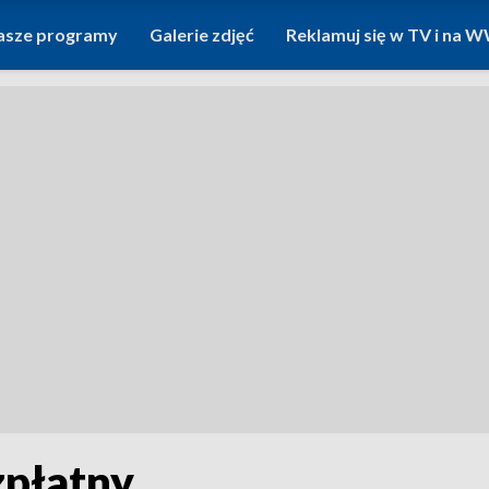
asze programy
Galerie zdjęć
Reklamuj się w TV i na
zpłatny