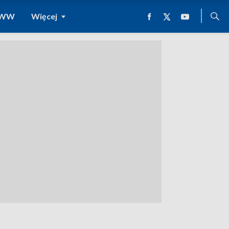
 WWW
Więcej