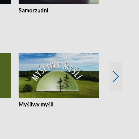
Samorządni
Wspólna sp
Myśliwy myśli
Spotkania z 