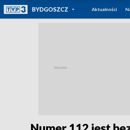
POWRÓT DO
BYDGOSZCZ
Aktualności
N
TVP REGIONY
Numer 112 jest be