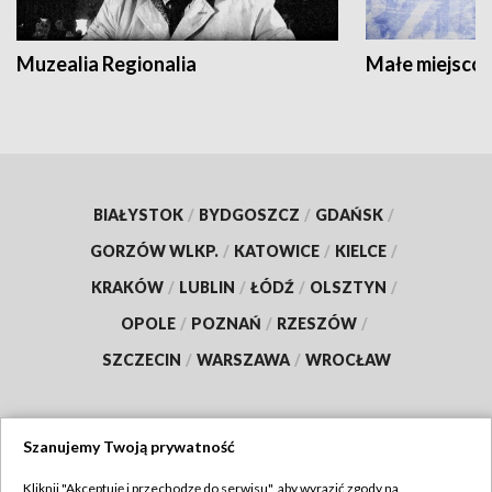
Muzealia Regionalia
Małe miejscow
BIAŁYSTOK
/
BYDGOSZCZ
/
GDAŃSK
/
GORZÓW WLKP.
/
KATOWICE
/
KIELCE
/
KRAKÓW
/
LUBLIN
/
ŁÓDŹ
/
OLSZTYN
/
OPOLE
/
POZNAŃ
/
RZESZÓW
/
SZCZECIN
/
WARSZAWA
/
WROCŁAW
Szanujemy Twoją prywatność
Dołącz do nas:
Kliknij "Akceptuję i przechodzę do serwisu", aby wyrazić zgody na