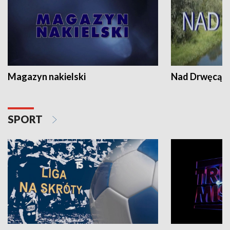
Magazyn nakielski
Nad Drwęcą
SPORT