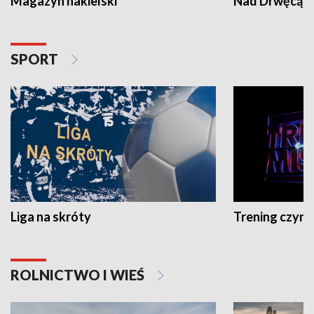
Magazyn nakielski
Nad Drwęcą
SPORT
Liga na skróty
Trening czyni 
ROLNICTWO I WIEŚ