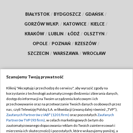
BIAŁYSTOK
/
BYDGOSZCZ
/
GDAŃSK
/
GORZÓW WLKP.
/
KATOWICE
/
KIELCE
/
KRAKÓW
/
LUBLIN
/
ŁÓDŹ
/
OLSZTYN
/
OPOLE
/
POZNAŃ
/
RZESZÓW
/
SZCZECIN
/
WARSZAWA
/
WROCŁAW
Szanujemy Twoją prywatność
Dołącz do nas:
Kliknij "Akceptuję i przechodzę do serwisu", aby wyrazić zgody na
korzystanie z technologii automatycznego śledzenia i zbierania danych,
TVP
dostęp do informacji na Twoim urządzeniu końcowym i ich
Abonament TVP
przechowywanie oraz na przetwarzanie Twoich danych osobowych przez
Regulamin TVP
nas, czyli Telewizję Polską S.A. w likwidacji (zwaną dalej również „TVP”),
Emisja w TVP
Polityka prywatności
Zaufanych Partnerów z IAB* (1201 firm)
oraz pozostałych
Zaufanych
Partnerów TVP (93 firm)
, w celach marketingowych (w tym do
Centrum informacji TVP
Moje zgody
zautomatyzowanego dopasowania reklam do Twoich zainteresowań i
mierzenia ich skuteczności) i pozostałych, które wskazujemy poniżej, a
Naziemna Telewizja Cyfrowa