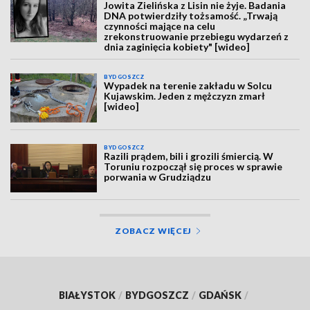
Jowita Zielińska z Lisin nie żyje. Badania
DNA potwierdziły tożsamość. „Trwają
czynności mające na celu
zrekonstruowanie przebiegu wydarzeń z
dnia zaginięcia kobiety" [wideo]
BYDGOSZCZ
Wypadek na terenie zakładu w Solcu
Kujawskim. Jeden z mężczyzn zmarł
[wideo]
BYDGOSZCZ
Razili prądem, bili i grozili śmiercią. W
Toruniu rozpoczął się proces w sprawie
porwania w Grudziądzu
ZOBACZ WIĘCEJ
BIAŁYSTOK
/
BYDGOSZCZ
/
GDAŃSK
/