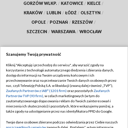
GORZÓW WLKP.
/
KATOWICE
/
KIELCE
/
KRAKÓW
/
LUBLIN
/
ŁÓDŹ
/
OLSZTYN
/
OPOLE
/
POZNAŃ
/
RZESZÓW
/
SZCZECIN
/
WARSZAWA
/
WROCŁAW
Szanujemy Twoją prywatność
Dołącz do nas:
Kliknij "Akceptuję i przechodzę do serwisu", aby wyrazić zgody na
korzystanie z technologii automatycznego śledzenia i zbierania danych,
TVP
dostęp do informacji na Twoim urządzeniu końcowym i ich
Abonament TVP
przechowywanie oraz na przetwarzanie Twoich danych osobowych przez
Regulamin TVP
nas, czyli Telewizję Polską S.A. w likwidacji (zwaną dalej również „TVP”),
Emisja w TVP
Zaufanych Partnerów z IAB* (1201 firm)
oraz pozostałych
Zaufanych
Polityka prywatności
Partnerów TVP (93 firm)
, w celach marketingowych (w tym do
Centrum informacji TVP
Moje zgody
zautomatyzowanego dopasowania reklam do Twoich zainteresowań i
mierzenia ich skuteczności) i pozostałych, które wskazujemy poniżej, a
Naziemna Telewizja Cyfrowa
Pomoc
także zgody na udostępnianie przez nas identyfikatora PPID do Google.
Sklep TVP
Biuro reklamy
Twoje dane osobowe zbierane podczas odwiedzania przez Ciebie naszych
Rada Programowa
poszczególnych serwisów
zwanych dalej „Portalem”, w tym informacje
Kontakt