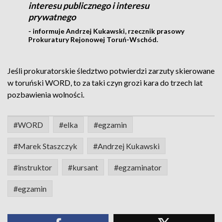
interesu publicznego i interesu
prywatnego
- informuje Andrzej Kukawski, rzecznik prasowy
Prokuratury Rejonowej Toruń-Wschód.
Jeśli prokuratorskie śledztwo potwierdzi zarzuty skierowane
w toruński WORD, to za taki czyn grozi kara do trzech lat
pozbawienia wolności.
#WORD
#elka
#egzamin
#Marek Staszczyk
#Andrzej Kukawski
#instruktor
#kursant
#egzaminator
#egzamin