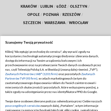
KRAKÓW
/
LUBLIN
/
ŁÓDŹ
/
OLSZTYN
/
OPOLE
/
POZNAŃ
/
RZESZÓW
/
SZCZECIN
/
WARSZAWA
/
WROCŁAW
Szanujemy Twoją prywatność
Dołącz do nas:
Kliknij "Akceptuję i przechodzę do serwisu", aby wyrazić zgody na
korzystanie z technologii automatycznego śledzenia i zbierania danych,
TVP
dostęp do informacji na Twoim urządzeniu końcowym i ich
Abonament TVP
przechowywanie oraz na przetwarzanie Twoich danych osobowych przez
Regulamin TVP
nas, czyli Telewizję Polską S.A. w likwidacji (zwaną dalej również „TVP”),
Emisja w TVP
Polityka prywatności
Zaufanych Partnerów z IAB* (1201 firm)
oraz pozostałych
Zaufanych
Partnerów TVP (93 firm)
, w celach marketingowych (w tym do
Centrum informacji TVP
Moje zgody
zautomatyzowanego dopasowania reklam do Twoich zainteresowań i
mierzenia ich skuteczności) i pozostałych, które wskazujemy poniżej, a
Naziemna Telewizja Cyfrowa
Pomoc
także zgody na udostępnianie przez nas identyfikatora PPID do Google.
Sklep TVP
Biuro reklamy
Twoje dane osobowe zbierane podczas odwiedzania przez Ciebie naszych
Rada Programowa
Kontakt
poszczególnych serwisów
zwanych dalej „Portalem”, w tym informacje
zapisywane za pomocą technologii takich jak: pliki cookie, sygnalizatory