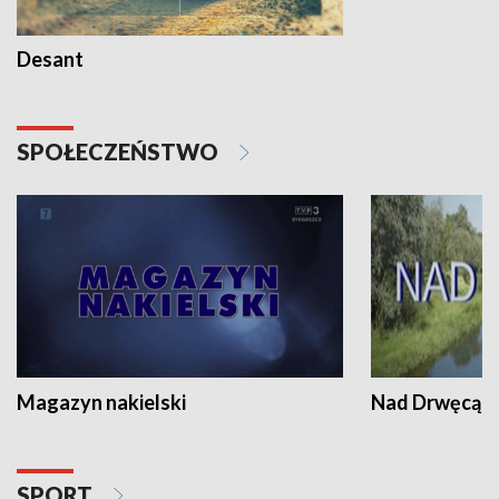
Desant
SPOŁECZEŃSTWO
Magazyn nakielski
Nad Drwęcą
SPORT