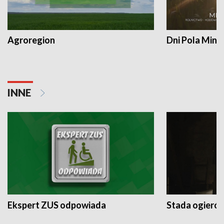
Agroregion
Dni Pola Min
INNE
Ekspert ZUS odpowiada
Stada ogieró