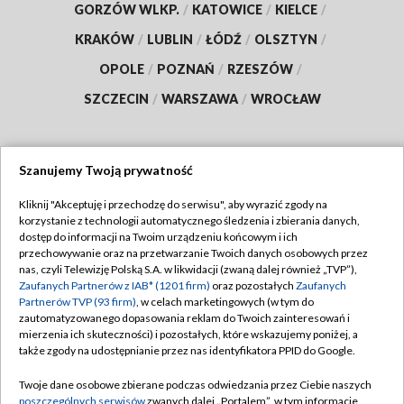
GORZÓW WLKP.
/
KATOWICE
/
KIELCE
/
KRAKÓW
/
LUBLIN
/
ŁÓDŹ
/
OLSZTYN
/
OPOLE
/
POZNAŃ
/
RZESZÓW
/
SZCZECIN
/
WARSZAWA
/
WROCŁAW
Szanujemy Twoją prywatność
Dołącz do nas:
Kliknij "Akceptuję i przechodzę do serwisu", aby wyrazić zgody na
korzystanie z technologii automatycznego śledzenia i zbierania danych,
TVP
dostęp do informacji na Twoim urządzeniu końcowym i ich
Abonament TVP
przechowywanie oraz na przetwarzanie Twoich danych osobowych przez
Regulamin TVP
nas, czyli Telewizję Polską S.A. w likwidacji (zwaną dalej również „TVP”),
Emisja w TVP
Polityka prywatności
Zaufanych Partnerów z IAB* (1201 firm)
oraz pozostałych
Zaufanych
Partnerów TVP (93 firm)
, w celach marketingowych (w tym do
Centrum informacji TVP
Moje zgody
zautomatyzowanego dopasowania reklam do Twoich zainteresowań i
mierzenia ich skuteczności) i pozostałych, które wskazujemy poniżej, a
Naziemna Telewizja Cyfrowa
Pomoc
także zgody na udostępnianie przez nas identyfikatora PPID do Google.
Sklep TVP
Biuro reklamy
Twoje dane osobowe zbierane podczas odwiedzania przez Ciebie naszych
Rada Programowa
Kontakt
poszczególnych serwisów
zwanych dalej „Portalem”, w tym informacje