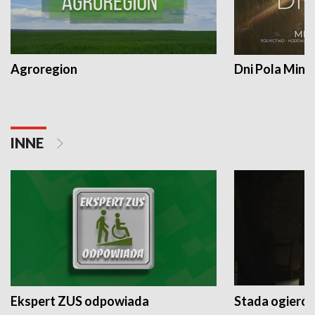
Agroregion
Dni Pola Min
INNE
Ekspert ZUS odpowiada
Stada ogieró