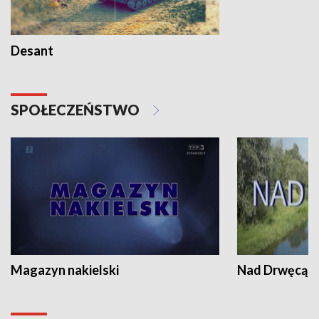
Desant
SPOŁECZEŃSTWO
Magazyn nakielski
Nad Drwęcą