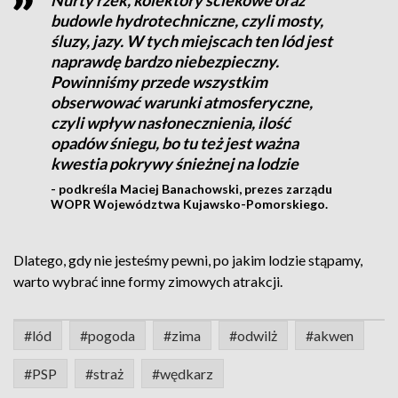
Nurty rzek, kolektory ściekowe oraz
budowle hydrotechniczne, czyli mosty,
śluzy, jazy. W tych miejscach ten lód jest
naprawdę bardzo niebezpieczny.
Powinniśmy przede wszystkim
obserwować warunki atmosferyczne,
czyli wpływ nasłonecznienia, ilość
opadów śniegu, bo tu też jest ważna
kwestia pokrywy śnieżnej na lodzie
- podkreśla Maciej Banachowski, prezes zarządu
WOPR Województwa Kujawsko-Pomorskiego.
Dlatego, gdy nie jesteśmy pewni, po jakim lodzie stąpamy,
warto wybrać inne formy zimowych atrakcji.
#lód
#pogoda
#zima
#odwilż
#akwen
#PSP
#straż
#wędkarz