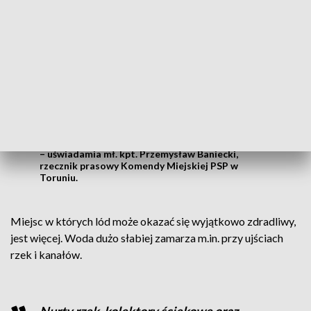
Jest to na pewno niebezpieczne. W
warunkach, jakie mamy, może w każdej
chwili dojść do załamania lodu pod
osobami, czy pod zwierzętami. Nie
powinniśmy w ogóle wchodzić na lód.
Największym zagrożeniem jest
wychłodzenie organizmu, możliwość
wystąpienia hipotermii
– uświadamia mł. kpt. Przemysław Baniecki,
rzecznik prasowy Komendy Miejskiej PSP w
Toruniu.
Miejsc w których lód może okazać się wyjątkowo zdradliwy,
jest więcej. Woda dużo słabiej zamarza m.in. przy ujściach
rzek i kanałów.