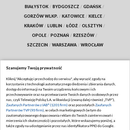
BIAŁYSTOK
/
BYDGOSZCZ
/
GDAŃSK
/
GORZÓW WLKP.
/
KATOWICE
/
KIELCE
/
KRAKÓW
/
LUBLIN
/
ŁÓDŹ
/
OLSZTYN
/
OPOLE
/
POZNAŃ
/
RZESZÓW
/
SZCZECIN
/
WARSZAWA
/
WROCŁAW
Szanujemy Twoją prywatność
Dołącz do nas:
Kliknij "Akceptuję i przechodzę do serwisu", aby wyrazić zgody na
korzystanie z technologii automatycznego śledzenia i zbierania danych,
TVP
dostęp do informacji na Twoim urządzeniu końcowym i ich
Abonament TVP
przechowywanie oraz na przetwarzanie Twoich danych osobowych przez
Regulamin TVP
nas, czyli Telewizję Polską S.A. w likwidacji (zwaną dalej również „TVP”),
Emisja w TVP
Polityka prywatności
Zaufanych Partnerów z IAB* (1201 firm)
oraz pozostałych
Zaufanych
Partnerów TVP (93 firm)
, w celach marketingowych (w tym do
Centrum informacji TVP
Moje zgody
zautomatyzowanego dopasowania reklam do Twoich zainteresowań i
mierzenia ich skuteczności) i pozostałych, które wskazujemy poniżej, a
Naziemna Telewizja Cyfrowa
Pomoc
także zgody na udostępnianie przez nas identyfikatora PPID do Google.