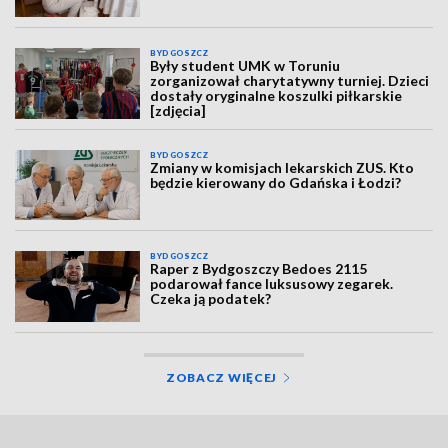
BYDGOSZCZ
Były student UMK w Toruniu
zorganizował charytatywny turniej. Dzieci
dostały oryginalne koszulki piłkarskie
[zdjęcia]
BYDGOSZCZ
Zmiany w komisjach lekarskich ZUS. Kto
będzie kierowany do Gdańska i Łodzi?
BYDGOSZCZ
Raper z Bydgoszczy Bedoes 2115
podarował fance luksusowy zegarek.
Czeka ją podatek?
ZOBACZ WIĘCEJ