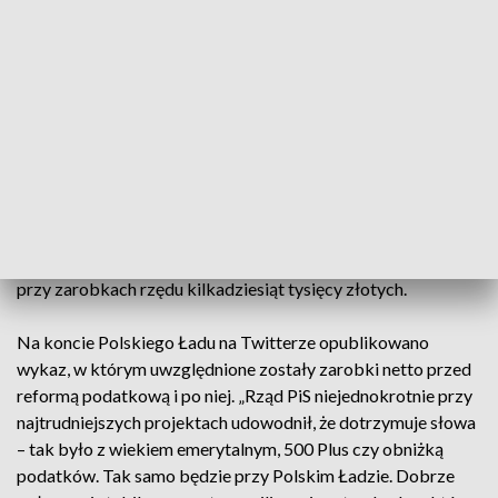
po zmianach w podatkach klin podatkowy w Polsce nie
będzie wyższy niż w żadnym z krajów naszego regionu.
Dotyczy to segmentu pracowników i prowadzących
działalność gospodarczą.
Zmianę obciążeń podatkowych negatywnie odczują osoby z
najwyższymi zarobkami. Chodzi o osoby zatrudnione na
umowę o pracę. Dopiero od 13 tys. zł miesięcznie zaczyna się
drobne podniesienie podatków, a istotne obciążenie
podatkowe składką zdrowotną będzie widoczne dopiero
przy zarobkach rzędu kilkadziesiąt tysięcy złotych.
Na koncie Polskiego Ładu na Twitterze opublikowano
wykaz, w którym uwzględnione zostały zarobki netto przed
reformą podatkową i po niej. „Rząd PiS niejednokrotnie przy
najtrudniejszych projektach udowodnił, że dotrzymuje słowa
– tak było z wiekiem emerytalnym, 500 Plus czy obniżką
podatków. Tak samo będzie przy Polskim Ładzie. Dobrze