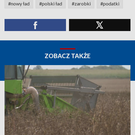
#nowy ład
#polski ład
#zarobki
#podatki
ZOBACZ TAKŻE