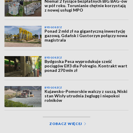
Niemal 2 tysiące bezpłatnych BIG BAG-ów
w pół roku. Torunianie chętnie korzystają
z nowej usługi MPO
BYDGOSZCZ
Ponad 2 mld zł na gigantyczną inwestycję
gazową. Gdańsk i Gustorzyn połączy nowa
magistrala
BYDGOSZCZ
Bydgoska Pesa wyprodukuje sześć
pociągów Elf3 dla Polregio. Kontrakt wart
ponad 270 mln zł
BYDGOSZCZ
Kujawsko-Pomorskie walczy z suszą. Niski
stan Wisły utrudnia żeglugę i niepokoi
rolników
ZOBACZ WIĘCEJ