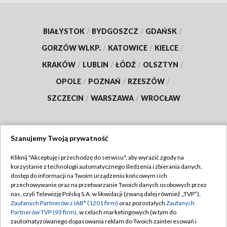
BIAŁYSTOK
/
BYDGOSZCZ
/
GDAŃSK
/
GORZÓW WLKP.
/
KATOWICE
/
KIELCE
/
KRAKÓW
/
LUBLIN
/
ŁÓDŹ
/
OLSZTYN
/
OPOLE
/
POZNAŃ
/
RZESZÓW
/
SZCZECIN
/
WARSZAWA
/
WROCŁAW
Szanujemy Twoją prywatność
Dołącz do nas:
Kliknij "Akceptuję i przechodzę do serwisu", aby wyrazić zgody na
korzystanie z technologii automatycznego śledzenia i zbierania danych,
TVP
dostęp do informacji na Twoim urządzeniu końcowym i ich
Abonament TVP
przechowywanie oraz na przetwarzanie Twoich danych osobowych przez
Regulamin TVP
nas, czyli Telewizję Polską S.A. w likwidacji (zwaną dalej również „TVP”),
Emisja w TVP
Polityka prywatności
Zaufanych Partnerów z IAB* (1201 firm)
oraz pozostałych
Zaufanych
Partnerów TVP (93 firm)
, w celach marketingowych (w tym do
Centrum informacji TVP
Moje zgody
zautomatyzowanego dopasowania reklam do Twoich zainteresowań i