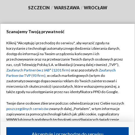
SZCZECIN
/
WARSZAWA
/
WROCŁAW
Szanujemy Twoją prywatność
Dołącz do nas:
Kliknij "Akceptuję i przechodzę do serwisu", aby wyrazić zgody na
korzystanie z technologii automatycznego śledzenia i zbierania danych,
TVP
dostęp do informacji na Twoim urządzeniu końcowym i ich
Abonament TVP
przechowywanie oraz na przetwarzanie Twoich danych osobowych przez
Regulamin TVP
nas, czyli Telewizję Polską S.A. w likwidacji (zwaną dalej również „TVP”),
Emisja w TVP
Polityka prywatności
Zaufanych Partnerów z IAB* (1201 firm)
oraz pozostałych
Zaufanych
Partnerów TVP (93 firm)
, w celach marketingowych (w tym do
Centrum informacji TVP
Moje zgody
zautomatyzowanego dopasowania reklam do Twoich zainteresowań i
mierzenia ich skuteczności) i pozostałych, które wskazujemy poniżej, a
Naziemna Telewizja Cyfrowa
Pomoc
także zgody na udostępnianie przez nas identyfikatora PPID do Google.
Sklep TVP
Biuro reklamy
Twoje dane osobowe zbierane podczas odwiedzania przez Ciebie naszych
Rada Programowa
Kontakt
poszczególnych serwisów
zwanych dalej „Portalem”, w tym informacje
zapisywane za pomocą technologii takich jak: pliki cookie, sygnalizatory
System NOS
WWW lub innych podobnych technologii umożliwiających świadczenie
dopasowanych i bezpiecznych usług, personalizację treści oraz reklam,
Informacje o nadawcy
Kanały
udostępnianie funkcji mediów społecznościowych oraz analizowanie
Akceptuję i przechodzę do serwisu