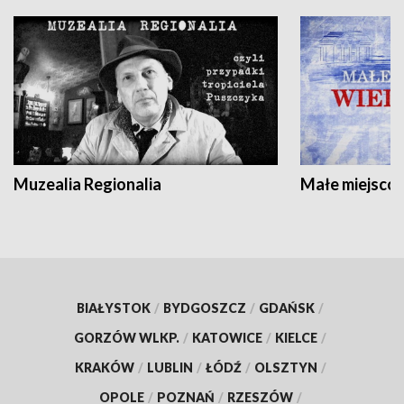
Muzealia Regionalia
Małe miejscow
BIAŁYSTOK
/
BYDGOSZCZ
/
GDAŃSK
/
GORZÓW WLKP.
/
KATOWICE
/
KIELCE
/
KRAKÓW
/
LUBLIN
/
ŁÓDŹ
/
OLSZTYN
/
OPOLE
/
POZNAŃ
/
RZESZÓW
/