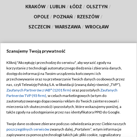
KRAKÓW
/
LUBLIN
/
ŁÓDŹ
/
OLSZTYN
/
OPOLE
/
POZNAŃ
/
RZESZÓW
/
SZCZECIN
/
WARSZAWA
/
WROCŁAW
Szanujemy Twoją prywatność
Dołącz do nas:
Kliknij "Akceptuję i przechodzę do serwisu", aby wyrazić zgody na
korzystanie z technologii automatycznego śledzenia i zbierania danych,
TVP
dostęp do informacji na Twoim urządzeniu końcowym i ich
Abonament TVP
przechowywanie oraz na przetwarzanie Twoich danych osobowych przez
Regulamin TVP
nas, czyli Telewizję Polską S.A. w likwidacji (zwaną dalej również „TVP”),
Emisja w TVP
Polityka prywatności
Zaufanych Partnerów z IAB* (1201 firm)
oraz pozostałych
Zaufanych
Partnerów TVP (93 firm)
, w celach marketingowych (w tym do
Centrum informacji TVP
Moje zgody
zautomatyzowanego dopasowania reklam do Twoich zainteresowań i
mierzenia ich skuteczności) i pozostałych, które wskazujemy poniżej, a
Naziemna Telewizja Cyfrowa
Pomoc
także zgody na udostępnianie przez nas identyfikatora PPID do Google.
Sklep TVP
Biuro reklamy
Twoje dane osobowe zbierane podczas odwiedzania przez Ciebie naszych
Rada Programowa
Kontakt
poszczególnych serwisów
zwanych dalej „Portalem”, w tym informacje
zapisywane za pomocą technologii takich jak: pliki cookie, sygnalizatory