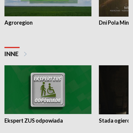
Agroregion
Dni Pola Min
INNE
Ekspert ZUS odpowiada
Stada ogieró