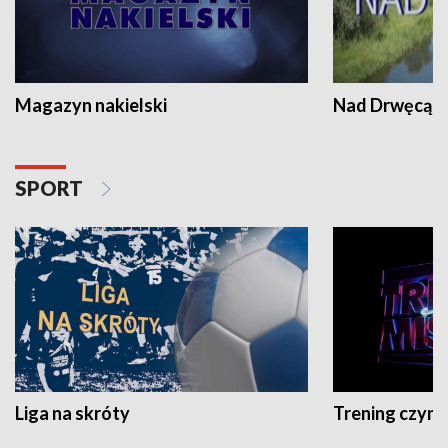
Magazyn nakielski
Nad Drwęcą
SPORT
Liga na skróty
Trening czyni 