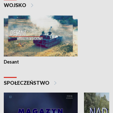
WOJSKO
Desant
SPOŁECZEŃSTWO