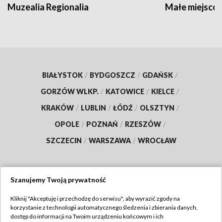
Muzealia Regionalia
Małe miejscow
BIAŁYSTOK
/
BYDGOSZCZ
/
GDAŃSK
/
GORZÓW WLKP.
/
KATOWICE
/
KIELCE
/
KRAKÓW
/
LUBLIN
/
ŁÓDŹ
/
OLSZTYN
/
OPOLE
/
POZNAŃ
/
RZESZÓW
/
SZCZECIN
/
WARSZAWA
/
WROCŁAW
Szanujemy Twoją prywatność
Dołącz do nas:
Kliknij "Akceptuję i przechodzę do serwisu", aby wyrazić zgody na
korzystanie z technologii automatycznego śledzenia i zbierania danych,
TVP
dostęp do informacji na Twoim urządzeniu końcowym i ich