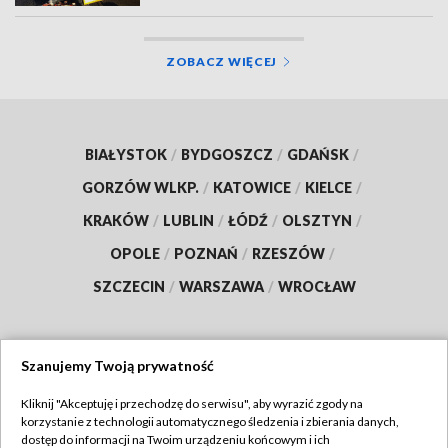
ZOBACZ WIĘCEJ
BIAŁYSTOK
/
BYDGOSZCZ
/
GDAŃSK
/
GORZÓW WLKP.
/
KATOWICE
/
KIELCE
/
KRAKÓW
/
LUBLIN
/
ŁÓDŹ
/
OLSZTYN
/
OPOLE
/
POZNAŃ
/
RZESZÓW
/
SZCZECIN
/
WARSZAWA
/
WROCŁAW
Szanujemy Twoją prywatność
Dołącz do nas:
Kliknij "Akceptuję i przechodzę do serwisu", aby wyrazić zgody na
korzystanie z technologii automatycznego śledzenia i zbierania danych,
TVP
dostęp do informacji na Twoim urządzeniu końcowym i ich