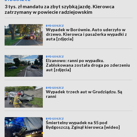
3 tys. zł mandatu za zbyt szybką jazdę. Kierowca
zatrzymany w powiecie radziejowskim
BYDGOSZCZ
Wypadek w Borównie. Auto uderzyło w
drzewo. Kierowca i pasażerka wypadki z
auta [zdjęcia]
BYDGOSZCZ
Elzanowo: ranni po wypadku.
Zablokowana została droga po zderzeniu
aut [zdjęcia]
BYDGOSZCZ
Wypadek trzech aut w Grudziądzu. Są
ranni
BYDGOSZCZ
Śmiertelny wypadek na S5 pod
Bydgoszczą. Zginął kierowca [wideo]