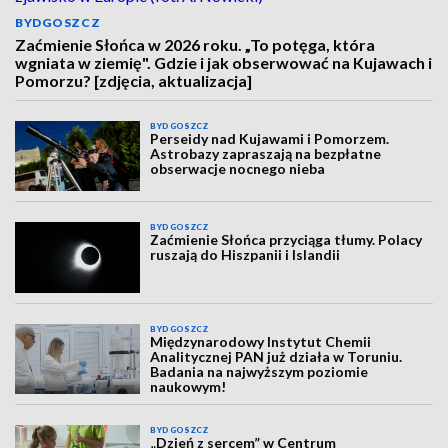
BYDGOSZCZ
Zaćmienie Słońca w 2026 roku. „To potęga, która
wgniata w ziemię". Gdzie i jak obserwować na Kujawach i
Pomorzu? [zdjęcia, aktualizacja]
BYDGOSZCZ
Perseidy nad Kujawami i Pomorzem.
Astrobazy zapraszają na bezpłatne
obserwacje nocnego nieba
BYDGOSZCZ
Zaćmienie Słońca przyciąga tłumy. Polacy
ruszają do Hiszpanii i Islandii
BYDGOSZCZ
Międzynarodowy Instytut Chemii
Analitycznej PAN już działa w Toruniu.
Badania na najwyższym poziomie
naukowym!
BYDGOSZCZ
„Dzień z sercem” w Centrum