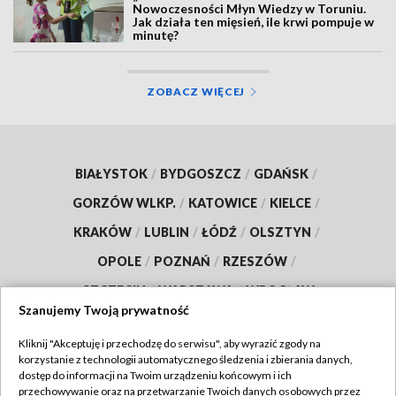
Nowoczesności Młyn Wiedzy w Toruniu.
Jak działa ten mięsień, ile krwi pompuje w
minutę?
ZOBACZ WIĘCEJ
BIAŁYSTOK
/
BYDGOSZCZ
/
GDAŃSK
/
GORZÓW WLKP.
/
KATOWICE
/
KIELCE
/
KRAKÓW
/
LUBLIN
/
ŁÓDŹ
/
OLSZTYN
/
OPOLE
/
POZNAŃ
/
RZESZÓW
/
SZCZECIN
/
WARSZAWA
/
WROCŁAW
Szanujemy Twoją prywatność
Kliknij "Akceptuję i przechodzę do serwisu", aby wyrazić zgody na
korzystanie z technologii automatycznego śledzenia i zbierania danych,
Dołącz do nas:
dostęp do informacji na Twoim urządzeniu końcowym i ich
przechowywanie oraz na przetwarzanie Twoich danych osobowych przez