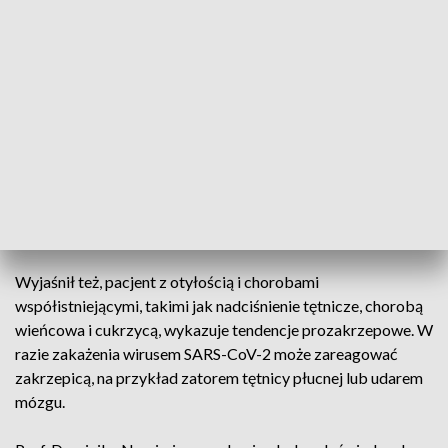
prof. Krzysztof Simon, kierownik Kliniki Chorób Zakaźnych i
Hepatologii Wydziału Lekarsko-Stomatologicznego
Uniwersytetu Medycznego we Wrocławiu.
Specjalista, który jest konsultantem wojewódzkim w
dziedzinie chorób zakaźnych dla województwa
dolnośląskiego - wyjaśniał, że chorzy na COVID-19
otrzymują odpowiednie leki rozrzedzające krew, takie jak
heparyna. - Zmniejsza to liczbę tych powikłań, ale całkowicie
się temu nie da zapobiec - dodał.
Wyjaśnił też, pacjent z otyłością i chorobami
współistniejącymi, takimi jak nadciśnienie tętnicze, chorobą
wieńcowa i cukrzycą, wykazuje tendencje prozakrzepowe. W
razie zakażenia wirusem SARS-CoV-2 może zareagować
zakrzepicą, na przykład zatorem tętnicy płucnej lub udarem
mózgu.