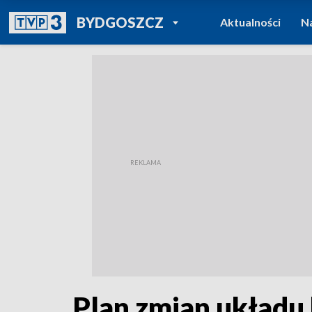
POWRÓT DO
BYDGOSZCZ
Aktualności
N
TVP REGIONY
Plan zmian układu