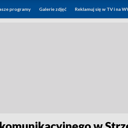
asze programy
Galerie zdjęć
Reklamuj się w TV i na
 komunikacyjnego w Strz