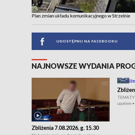
Plan zmian układu komunikacyjnego w Strzelnie
UDOSTĘPNIJ NA FACEBOOKU
NAJNOWSZE WYDANIA PR
Zbliżen
TEMATY D
upałem •
Bydgoszcz
dealerską 
Akcja por
Zbliżenia 7.08.2026, g. 15.30
pomógł po
projekt 