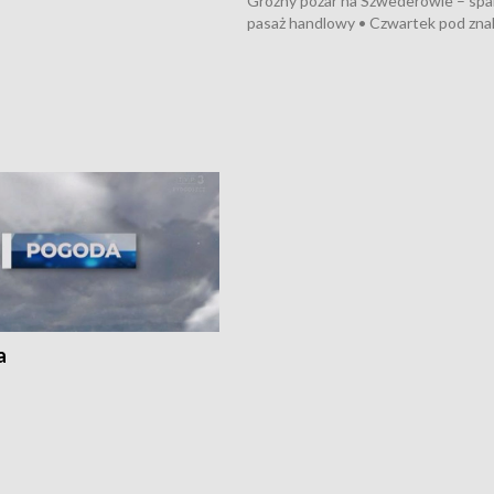
Groźny pożar na Szwederowie – spali
pasaż handlowy • Czwartek pod zna
upałów i burz • Dobre prognozy dla
kukurydzy – rolnicy mogą liczyć na
wysokie plony • Akcja porodowa na 
Rypin-Toruń – pomógł policyjny patr
Zapraszamy na kolejną odsłonę pro
„Studio Lato”
a