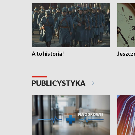
A to historia!
Jeszcze
PUBLICYSTYKA