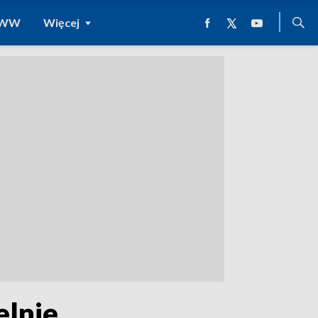
 WWW
Więcej
elnie