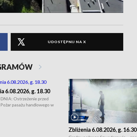
UDOSTĘPNIJ NA X
OGRAMÓW
ia 6.08.2026, g. 18.30
NIA: Ostrzeżenie przed
 Pożar pasażu handlowego w
y • Policja rozbiła lokalną siatkę
– grozi im do 12 lat więzienia •
odowa na trasie Rypin-Toruń –
Zbliżenia 6.08.2026, g. 16.30
licyjny patrol • Wyjątkowy
UMK w Toruniu