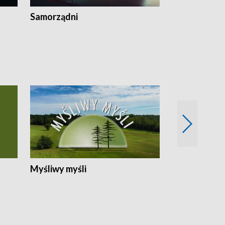
Samorządni
Wspólna sp
Myśliwy myśli
Spotkania z 