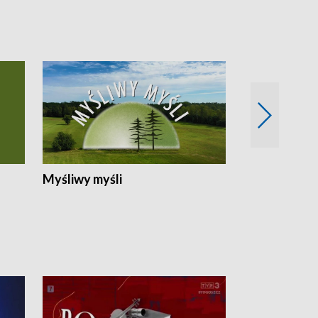
Myśliwy myśli
Spotkania z 