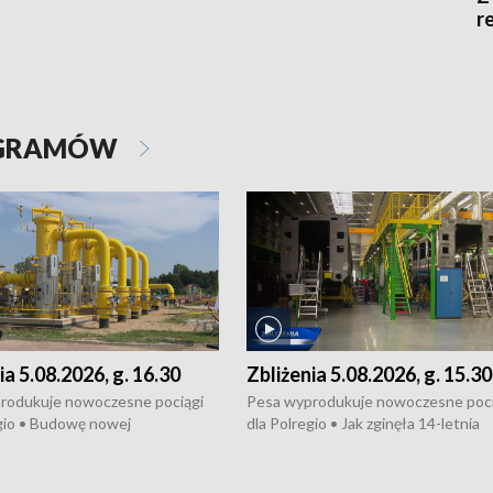
r
OGRAMÓW
ia 5.08.2026, g. 16.30
Zbliżenia 5.08.2026, g. 15.30
rodukuje nowoczesne pociągi
Pesa wyprodukuje nowoczesne poci
gio • Budowę nowej
dla Polregio • Jak zginęła 14-letnia
ktury gazowej między
dziewczyna z Torunia • Nowelizacja
m a Gustorzynem. •
ustawy o pomocy społecznej już
rsje wokół Wojewódzkiego
obowiązuje • W lasach pojawiły się ku