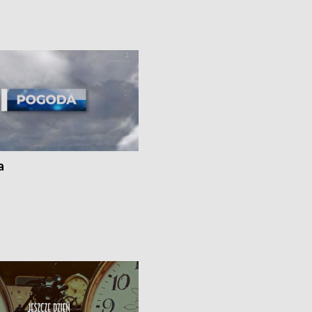
Specjalistycznego we
borowiki • Urodzaj kukurydzy w regi
 • Jaka była przyczyna śmierci
i z Torunia • Nowelizacja ustawy
społecznej już obowiązuje
a