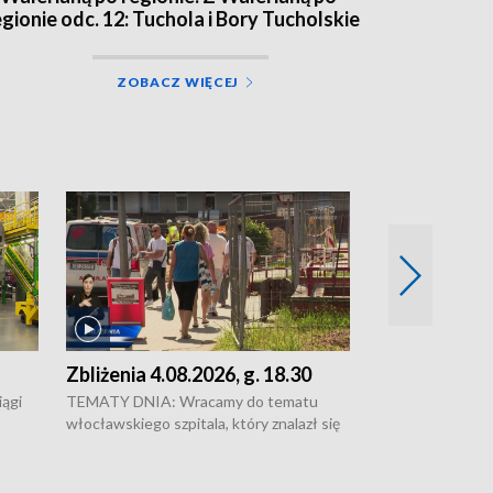
egionie odc. 12: Tuchola i Bory Tucholskie
ZOBACZ WIĘCEJ
Zbliżenia 4.08.2026, g. 18.30
Zbliżenia 4.0
ągi
TEMATY DNIA: Wracamy do tematu
Zakończyły się 
włocławskiego szpitala, który znalazł się
ulic Sułkowskieg
w głębokim kryzysie • Brakuje lekarzy w
Bydgoszczy • Duż
komisjach ZUS w regionie. Sprawy będzie
kierowców - zamkn
rki i
trzeba teraz załatwiać w Gdańsku i Łodzi
Wigury • W lasac