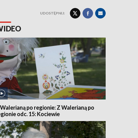
UDOSTĘPNIJ:
WIDEO
 Walerianą po regionie: Z Walerianą po
egionie odc. 15: Kociewie