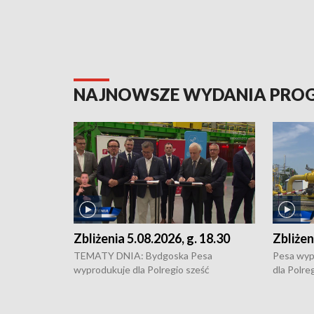
NAJNOWSZE WYDANIA PR
Zbliżenia 5.08.2026, g. 18.30
Zbliżen
TEMATY DNIA: Bydgoska Pesa
Pesa wyp
wyprodukuje dla Polregio sześć
dla Polre
energooszczędnych pociągów Elf 3.
infrastru
generacji, które na regionalne trasy
Gdańskie
wyjadą w 2029 roku • Ponad 2 mld zł
Kontrowe