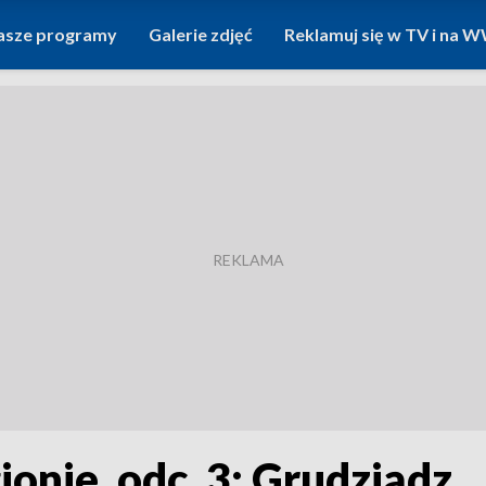
asze programy
Galerie zdjęć
Reklamuj się w TV i na
ionie, odc. 3: Grudziądz