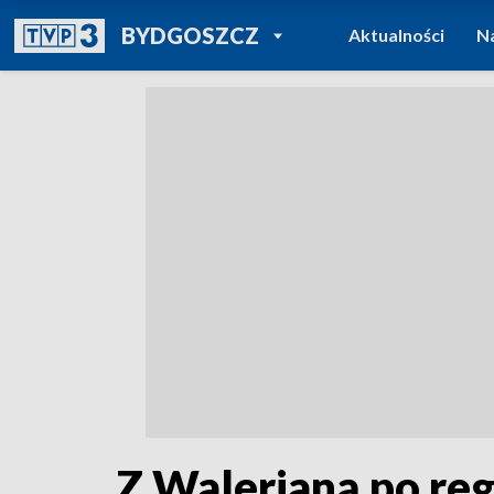
POWRÓT DO
BYDGOSZCZ
Aktualności
N
TVP REGIONY
Z Walerianą po reg