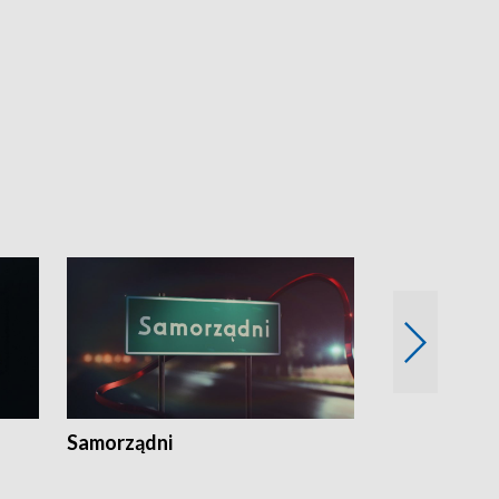
Samorządni
Wspólna sp