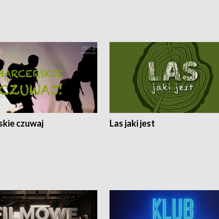
skie czuwaj
Las jaki jest