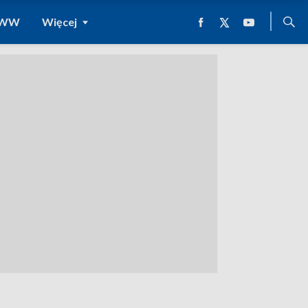
 WWW
Więcej