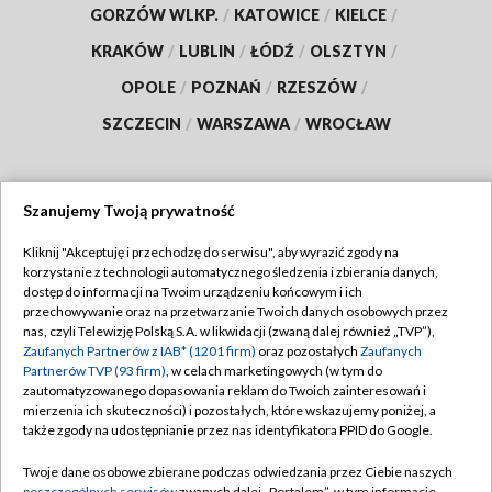
GORZÓW WLKP.
/
KATOWICE
/
KIELCE
/
KRAKÓW
/
LUBLIN
/
ŁÓDŹ
/
OLSZTYN
/
OPOLE
/
POZNAŃ
/
RZESZÓW
/
SZCZECIN
/
WARSZAWA
/
WROCŁAW
Szanujemy Twoją prywatność
Dołącz do nas:
Kliknij "Akceptuję i przechodzę do serwisu", aby wyrazić zgody na
korzystanie z technologii automatycznego śledzenia i zbierania danych,
TVP
dostęp do informacji na Twoim urządzeniu końcowym i ich
Abonament TVP
przechowywanie oraz na przetwarzanie Twoich danych osobowych przez
Regulamin TVP
nas, czyli Telewizję Polską S.A. w likwidacji (zwaną dalej również „TVP”),
Emisja w TVP
Polityka prywatności
Zaufanych Partnerów z IAB* (1201 firm)
oraz pozostałych
Zaufanych
Partnerów TVP (93 firm)
, w celach marketingowych (w tym do
Centrum informacji TVP
Moje zgody
zautomatyzowanego dopasowania reklam do Twoich zainteresowań i
mierzenia ich skuteczności) i pozostałych, które wskazujemy poniżej, a
Naziemna Telewizja Cyfrowa
Pomoc
także zgody na udostępnianie przez nas identyfikatora PPID do Google.
Sklep TVP
Biuro reklamy
Twoje dane osobowe zbierane podczas odwiedzania przez Ciebie naszych
Rada Programowa
poszczególnych serwisów
zwanych dalej „Portalem”, w tym informacje