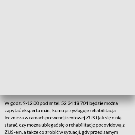
Dyżur telefoniczny ZUS (fot. Pexels)
Bydgoski oddział ZUS organizuje telefoniczne
konsultacje na temat jak wyjechać do sanatorium z
ZUS-em. Dzwonić można już w najbliższy wtorek - 1
czerwca.
W godz. 9-12.00 pod nr tel. 52 34 18 704 będzie można
zapytać eksperta m.in., komu przysługuje rehabilitacja
lecznicza w ramach prewencji rentowej ZUS i jak się o nią
starać, czy można ubiegać się o rehabilitację pocovidową z
ZUS-em, a także co zrobić w sytuacji, gdy przed samym