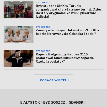
BYDGOSZCZ
Były student UMK w Toruniu
zorganizował charytatywny turniej. Dzieci
dostały oryginalne koszulki piłkarskie
[zdjęcia]
BYDGOSZCZ
Zmiany w komisjach lekarskich ZUS. Kto
będzie kierowany do Gdańska i Łodzi?
BYDGOSZCZ
Raper z Bydgoszczy Bedoes 2115
podarował fance luksusowy zegarek.
Czeka ją podatek?
ZOBACZ WIĘCEJ
BIAŁYSTOK
/
BYDGOSZCZ
/
GDAŃSK
/