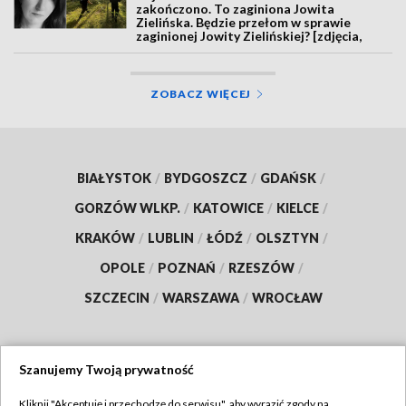
zakończono. To zaginiona Jowita
Zielińska. Będzie przełom w sprawie
zaginionej Jowity Zielińskiej? [zdjęcia,
wideo, aktualizacja]
ZOBACZ WIĘCEJ
BIAŁYSTOK
/
BYDGOSZCZ
/
GDAŃSK
/
GORZÓW WLKP.
/
KATOWICE
/
KIELCE
/
KRAKÓW
/
LUBLIN
/
ŁÓDŹ
/
OLSZTYN
/
OPOLE
/
POZNAŃ
/
RZESZÓW
/
SZCZECIN
/
WARSZAWA
/
WROCŁAW
Szanujemy Twoją prywatność
Dołącz do nas:
Kliknij "Akceptuję i przechodzę do serwisu", aby wyrazić zgody na