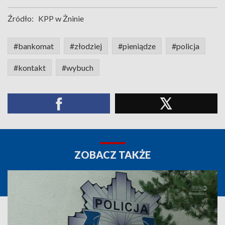
Źródło:
KPP w Żninie
#bankomat
#złodziej
#pieniądze
#policja
#kontakt
#wybuch
ZOBACZ TAKŻE