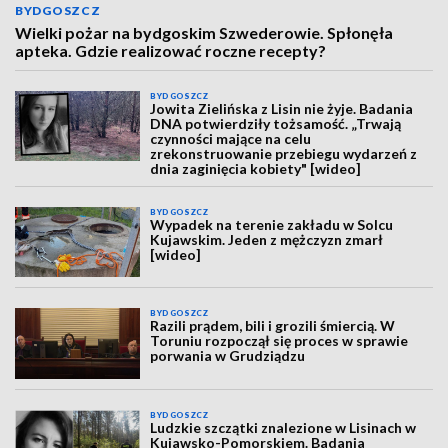
BYDGOSZCZ
Wielki pożar na bydgoskim Szwederowie. Spłonęła
apteka. Gdzie realizować roczne recepty?
BYDGOSZCZ
Jowita Zielińska z Lisin nie żyje. Badania
DNA potwierdziły tożsamość. „Trwają
czynności mające na celu
zrekonstruowanie przebiegu wydarzeń z
dnia zaginięcia kobiety" [wideo]
BYDGOSZCZ
Wypadek na terenie zakładu w Solcu
Kujawskim. Jeden z mężczyzn zmarł
[wideo]
BYDGOSZCZ
Razili prądem, bili i grozili śmiercią. W
Toruniu rozpoczął się proces w sprawie
porwania w Grudziądzu
BYDGOSZCZ
Ludzkie szczątki znalezione w Lisinach w
Kujawsko-Pomorskiem. Badania