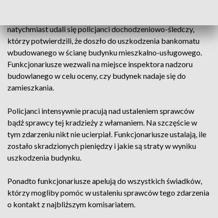
Żninie został powiadomiony o wysadzeniu bankomatu na ul.
11 stycznia w miejscowości Łabiszyn. Na miejsce
natychmiast udali się policjanci dochodzeniowo-śledczy,
którzy potwierdzili, że doszło do uszkodzenia bankomatu
wbudowanego w ścianę budynku mieszkalno-usługowego.
Funkcjonariusze wezwali na miejsce inspektora nadzoru
budowlanego w celu oceny, czy budynek nadaje się do
zamieszkania.
Policjanci intensywnie pracują nad ustaleniem sprawców
bądź sprawcy tej kradzieży z włamaniem. Na szczęście w
tym zdarzeniu nikt nie ucierpiał. Funkcjonariusze ustalają, ile
zostało skradzionych pieniędzy i jakie są straty w wyniku
uszkodzenia budynku.
Ponadto funkcjonariusze apelują do wszystkich świadków,
którzy mogliby pomóc w ustaleniu sprawców tego zdarzenia
o kontakt z najbliższym komisariatem.