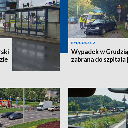
BYDGOSZCZ
ski
Wypadek w Grudzią
zie
zabrana do szpitala 