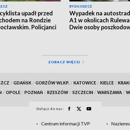
SZCZ
BYDGOSZCZ
yklista upadł przed
Wypadek na autostrad
chodem na Rondzie
A1 w okolicach Rulewa
ocławskim. Policjanci
Dwie osoby poszkodo
li kierowcę
ZOBACZ WIĘCEJ
SZCZ
/
GDAŃSK
/
GORZÓW WLKP.
/
KATOWICE
/
KIELCE
/
KRA
N
/
OPOLE
/
POZNAŃ
/
RZESZÓW
/
SZCZECIN
/
WARSZAWA
/
W
Dołącz do nas:
Centrum informacji TVP
Naziemna