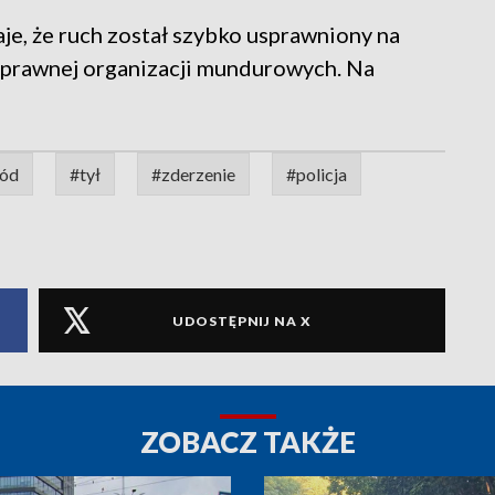
aje, że ruch został szybko usprawniony na
 sprawnej organizacji mundurowych. Na
ód
#tył
#zderzenie
#policja
UDOSTĘPNIJ NA X
ZOBACZ TAKŻE