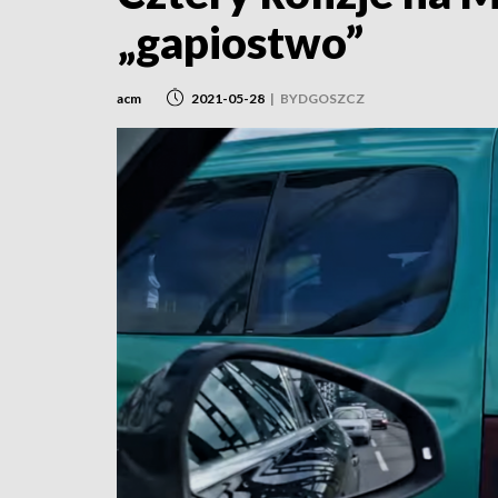
„gapiostwo”
acm
2021-05-28
|
BYDGOSZCZ