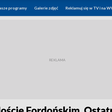
asze programy
Galerie zdjęć
Reklamuj się w TV i na
Moście Fordońskim. Ostat