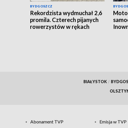
BYDGOSZCZ
BYDGO
Rekordzista wydmuchał 2,6
Motoc
promila. Czterech pijanych
samo
rowerzystów w rękach
Inowr
włocławskiej policji
ukara
BIAŁYSTOK
/
BYDGO
OLSZTY
Abonament TVP
Emisja w TVP