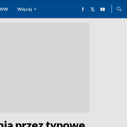
 WWW
Więcej
nia przez typowe