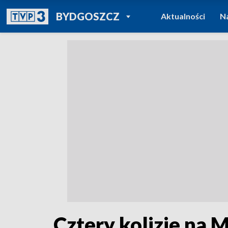
POWRÓT DO
BYDGOSZCZ
Aktualności
N
TVP REGIONY
Cztery kolizje na 