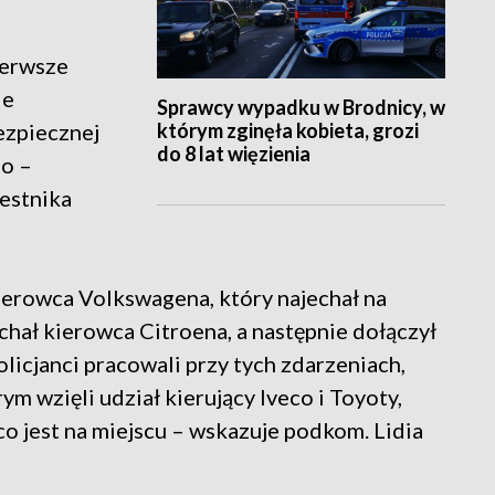
ierwsze
ie
Sprawcy wypadku w Brodnicy, w
którym zginęła kobieta, grozi
ezpiecznej
do 8 lat więzienia
go –
zestnika
ierowca Volkswagena, który najechał na
hał kierowca Citroena, a następnie dołączył
licjanci pracowali przy tych zdarzeniach,
m wzięli udział kierujący Iveco i Toyoty,
co jest na miejscu – wskazuje podkom. Lidia