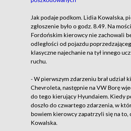
Jak podaje podkom. Lidia Kowalska, p
zgłoszenie było o godz. 8.49. Na mośc
Fordońskim kierowcy nie zachowali b
odległości od pojazdu poprzedzające
klasyczne najechanie na tył innego uc
ruchu.
- W pierwszym zdarzeniu brał udział k
Chevroleta, następnie na VW Borę wjec
do tego kierujący Hyundaiem. Kiedy po
doszło do czwartego zdarzenia, w który
bowiem kierowcy zapatrzyli się na to, 
Kowalska.