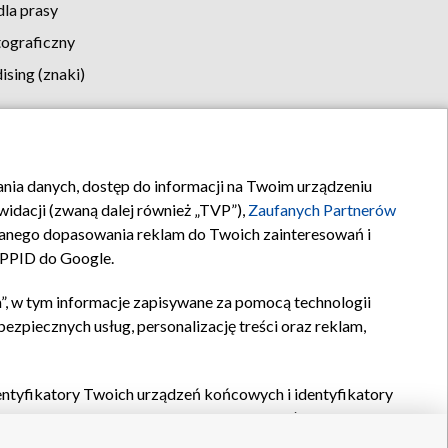
la prasy
tograficzny
sing (znaki)
klamy
Kontakt
rania danych, dostęp do informacji na Twoim urządzeniu
idacji (zwaną dalej również „TVP”),
Zaufanych Partnerów
anego dopasowania reklam do Twoich zainteresowań i
a PPID do Google.
”, w tym informacje zapisywane za pomocą technologii
zpiecznych usług, personalizację treści oraz reklam,
identyfikatory Twoich urządzeń końcowych i identyfikatory
P,
Zaufanych Partnerów z IAB
oraz pozostałych
Zaufanych
 wyboru podstawowych reklam, wyboru spersonalizowanych