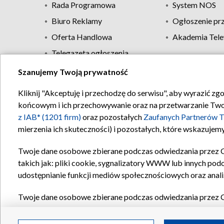
Rada Programowa
System NOS
Biuro Reklamy
Ogłoszenie pr
Oferta Handlowa
Akademia Tele
Telegazeta ogłoszenia
Szanujemy Twoją prywatność
Regulamin TVP
Kliknij "Akceptuję i przechodzę do serwisu", aby wyrazić zg
końcowym i ich przechowywanie oraz na przetwarzanie Twoich
z IAB* (1201 firm)
oraz pozostałych
Zaufanych Partnerów T
mierzenia ich skuteczności) i pozostałych, które wskazujemy
Twoje dane osobowe zbierane podczas odwiedzania przez 
takich jak: pliki cookie, sygnalizatory WWW lub innych pod
udostępnianie funkcji mediów społecznościowych oraz anali
Twoje dane osobowe zbierane podczas odwiedzania przez 
plików cookie, informacje o Twoich wyszukiwaniach w serwi
Partnerów TVP
dla realizacji następujących celów i funkc