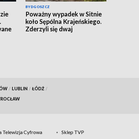
BYDGOSZCZ
zie
Poważny wypadek w Sitnie
.
koło Sępólna Krajeńskiego.
wane
Zderzyli się dwaj
motocykliści, w akcji
śmigłowce LPR. Znamy
wyniki badania trzeźwości
[aktualizacja]
KÓW
/
LUBLIN
/
ŁÓDŹ
/
ROCŁAW
 Telewizja Cyfrowa
Sklep TVP