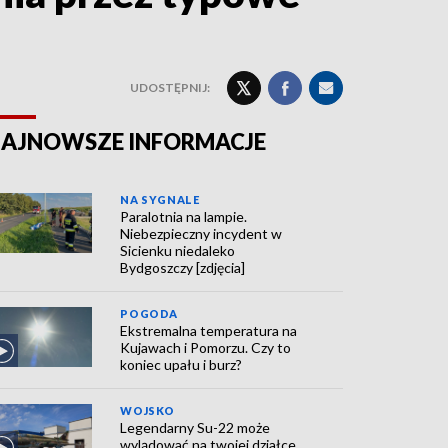
UDOSTĘPNIJ:
AJNOWSZE INFORMACJE
NA SYGNALE
Paralotnia na lampie.
Niebezpieczny incydent w
Sicienku niedaleko
Bydgoszczy [zdjęcia]
POGODA
Ekstremalna temperatura na
Kujawach i Pomorzu. Czy to
koniec upału i burz?
WOJSKO
Legendarny Su-22 może
wylądować na twojej działce.