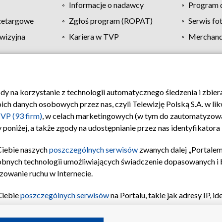
Informacje o nadawcy
Program d
zetargowe
Zgłoś program (ROPAT)
Serwis fo
wizyjna
Kariera w TVP
Merchandi
Polityka prywatności
Moje zgody
Pomoc
Biuro re
ody na korzystanie z technologii automatycznego śledzenia i zbie
 danych osobowych przez nas, czyli Telewizję Polską S.A. w likw
VP (93 firm)
, w celach marketingowych (w tym do zautomatyzow
 poniżej, a także zgody na udostępnianie przez nas identyfikator
Ciebie naszych
poszczególnych serwisów
zwanych dalej „Portalem
obnych technologii umożliwiających świadczenie dopasowanych i be
zowanie ruchu w Internecie.
Ciebie
poszczególnych serwisów
na Portalu, takie jak adresy IP, 
sach Portalu czy historia odwiedzin będą przetwarzane przez TV
ji: przechowywania informacji na urządzeniu lub dostęp do nich,
©2026 Telewizja Polska S.A. w likwidacji