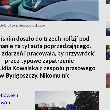
głości od pojazdu poprzedzającego
skim doszło do trzech kolizji pod
hanie na tył auta poprzedzającego.
cu zdarzeń i pracowała, by przywrócić
 – przez typowe zapatrzenie –
 Lidia Kowalska z zespołu prasowego
 w Bydgoszczy. Nikomu nic
obówek i
 osób